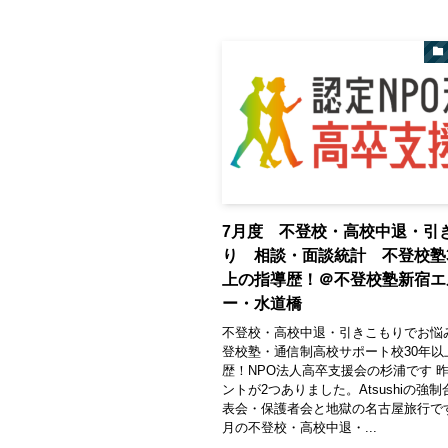
7月度 不登校・高校中退・引
り 相談・面談統計 不登校塾
上の指導歴！＠不登校塾新宿エ
ー・水道橋
不登校・高校中退・引きこもりでお悩
登校塾・通信制高校サポート校30年以
歴！NPO法人高卒支援会の杉浦です 
ントが2つありました。Atsushiの強
表会・保護者会と地獄の名古屋旅行です
月の不登校・高校中退・...