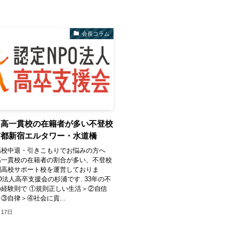
会長コラム
中高一貫校の在籍者が多い不登校
京都新宿エルタワー・水道橋
高校中退・引きこもりでお悩みの方へ
高一貫校の在籍者の割合が多い、不登校
制高校サポート校を運営しておりま
O法人高卒支援会の杉浦です. 33年の不
経験則で ①規則正しい生活＞②自信
③自律＞④社会に貢...
月17日