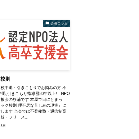
会長コラム
ク校則
校中退・引きこもりでお悩みの方 不
中退,引きこもり指導歴30年以上! NPO
援会の杉浦です 本屋で目にとまっ
ック校則 理不尽な苦しみの現実』に
します 当会では不登校塾・通信制高
校・フリース...
月3日