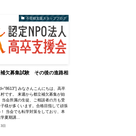
不登校支援スタッフブログ
立補欠募集試験 その後の進路相
te id="8613"] みなさんこんにちは、高卒
村です。 来週から都立補欠募集が始
 当会所属の生徒、ご相談者の方も受
お子様が多くいます。合格目指して頑張
！ 当会でも転学対策をしており、本
学夏期講...
月3日