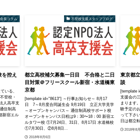
会長コラム
不登校支援スタッフブログ
験を控え
都立高校補欠募集一日目 不合格と二日
東京都
目対策＠フリースクール新宿・水道橋東
談
京都
えている、
[templa
の不登校・
支援会の三
[template id="8613"] ～行事お知らせ～ 8月17
法人高卒支
まります。
日 7～8月度合同誕生会 9月19日 立正大学見学
・通信制高
験予定の
～オープンキャンパス～ 通信制高校サポート校
都新宿エル
って下さい
オープンキャンパス日程は9：30〜18：00 新宿エ
日は都立転
ルタワー校 ①7月24日、31日、8月17日 水道橋校
①7月30日、②8月8日...
2018年8
2018年8月6日