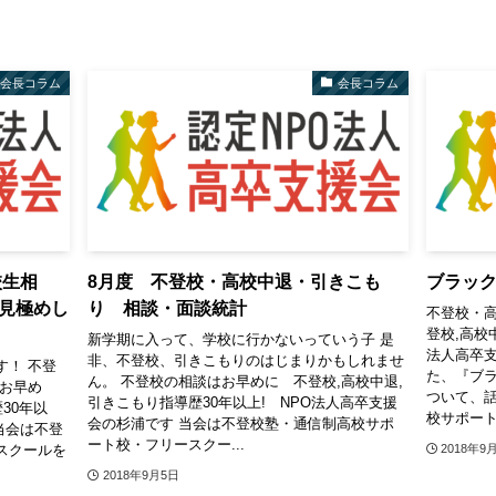
会長コラム
会長コラム
校生相
8月度 不登校・高校中退・引きこも
ブラッ
見極めし
り 相談・面談統計
不登校・高
登校,高校
新学期に入って、学校に行かないっていう子 是
法人高卒支
非、不登校、引きこもりのはじまりかもしれませ
す！ 不登
た、『ブラ
ん。 不登校の相談はお早めに 不登校,高校中退,
はお早め
ついて、話
引きこもり指導歴30年以上! NPO法人高卒支援
30年以
校サポート
会の杉浦です 当会は不登校塾・通信制高校サポ
当会は不登
ート校・フリースクー...
スクールを
2018年9
2018年9月5日