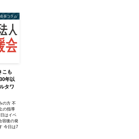
会長コラム
きこも
30年以
ルタワ
みの方 不
上の指導
昨日はイベ
制合宿後の発
 今日は7