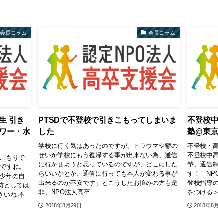
会長コラム
会長コラム
生 引き
PTSDで不登校で引きこもってしまいま
不登校
ワー・水
した
塾@東
学校に行く気はあったのですが、トラウマや鬱の
不登校・
せいか学校にもう復帰する事が出来ない為、通信
不登校中
きこもりで
に行かせようと思っているのですが、どこにした
塾、通信
月ですね。
らいいかとか、通信に行っても本人が変わる事が
す！ NP
青少年の自
出来るのか不安です」とこうしたお悩みの方も是
登校指導の
防としては
非、NPO法人高卒...
をつける＞
さいね 不
2018年8月29日
2018年8