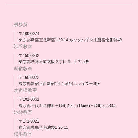
アウトリーチ支援
[家庭訪問カウンセリング]
団体概要
高卒支援会だより一覧
年次報告
事務所
会長コラム一覧
メディア出演
〒169-0074
東京都新宿区北新宿1-29-14 ルックハイツ北新宿壱番館40
スタッフ紹介
渋谷教室
〒150-0043
出版書
東京都渋谷区道玄坂２丁目６−１７ 9階
新宿教室
合格・進路実績
〒160-0023
東京都新宿区西新宿1-6-1 新宿エルタワー18F
協力団体
水道橋教室
理事長・会長あいさつ
〒101-0061
東京都千代田区神田三崎町2-2-15 Daiwa三崎町ビル503
保護者会
池袋教室
〒171-0022
採用情報
東京都豊島区南池袋1-25-11
横浜教室