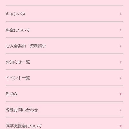
フリースクールについて
キャンパス
通信制高校サポート校について
料金について
オンラインコース
eスポーツコース
ご入会案内・資料請求
プログラミングコース
お知らせ一覧
就労支援コース
イベント一覧
英会話・海外留学コース
寮生活サポート
BLOG
理事長ブログ一覧
在校生の声
各種お問い合わせ
不登校支援スタッフブログ一覧
卒業生の今
高卒支援会について
保護者交流だより一覧