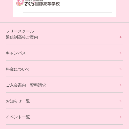
フリースクール
通信制高校ご案内
フリースクールについて
キャンパス
通信制高校サポート校について
料金について
オンラインコース
eスポーツコース
ご入会案内・資料請求
プログラミングコース
お知らせ一覧
就労支援コース
イベント一覧
英会話・海外留学コース