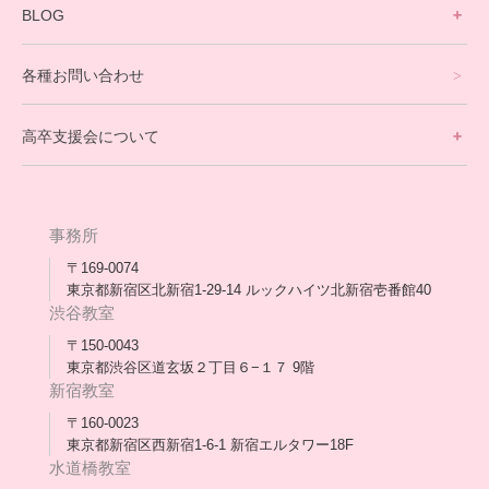
寮生活サポート
BLOG
理事長ブログ一覧
在校生の声
各種お問い合わせ
不登校支援スタッフブログ一覧
卒業生の今
高卒支援会について
保護者交流だより一覧
アウトリーチ支援
[家庭訪問カウンセリング]
団体概要
高卒支援会だより一覧
年次報告
事務所
会長コラム一覧
メディア出演
〒169-0074
東京都新宿区北新宿1-29-14 ルックハイツ北新宿壱番館40
スタッフ紹介
渋谷教室
〒150-0043
出版書
東京都渋谷区道玄坂２丁目６−１７ 9階
新宿教室
合格・進路実績
〒160-0023
東京都新宿区西新宿1-6-1 新宿エルタワー18F
協力団体
水道橋教室