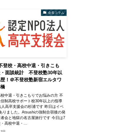
会長コラム
不登校・高校中退・引きこも
・面談統計 不登校塾30年以
導歴！＠不登校塾新宿エルタワ
道橋
校中退・引きこもりでお悩みの方 不
信制高校サポート校30年以上の指導
法人高卒支援会の杉浦です 昨日はイベ
ありました。Atsushiの強制合宿後の発
者会と地獄の名古屋旅行です 今日は7
・高校中退・...
月2日