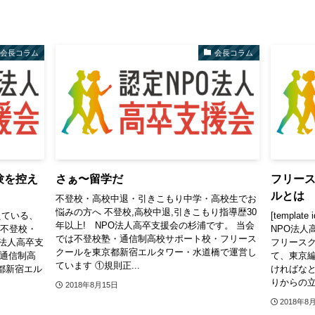
会長コラム
会長コラム
験を控え
さぁ〜留学だ
フリー
ルとは
不登校・高校中退・引きこもり中学・高校生でお
悩みの方へ 不登校,高校中退,引きこもり指導歴30
えている、
[templa
年以上! NPO法人高卒支援会の杉浦です。 当会
の不登校・
NPO法人
では不登校塾・通信制高校サポート校・フリース
法人高卒支
フリース
クールを東京都新宿エルタワー・水道橋で運営し
・通信制高
て、東京
ています ①規則正...
都新宿エル
ければなと
りからの立ち
2018年8月15日
2018年8