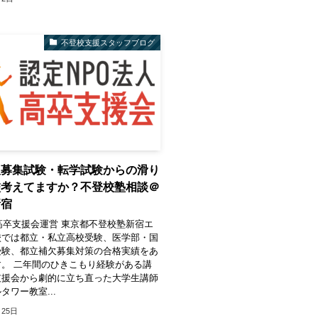
不登校支援スタッフブログ
欠募集試験・転学試験からの滑り
校考えてますか？不登校塾相談＠
新宿
高卒支援会運営 東京都不登校塾新宿エ
校では都立・私立高校受験、医学部・国
受験、都立補欠募集対策の合格実績をあ
。 二年間のひきこもり経験がある講
支援会から劇的に立ち直った大学生講師
タワー教室...
月25日