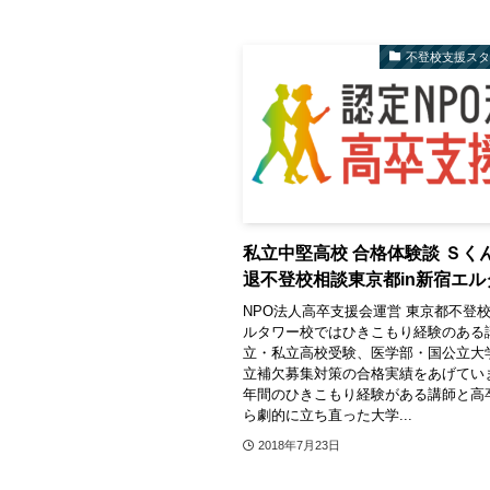
不登校支援ス
私立中堅高校 合格体験談 Ｓく
退不登校相談東京都in新宿エル
NPO法人高卒支援会運営 東京都不登
ルタワー校ではひきこもり経験のある
立・私立高校受験、医学部・国公立大
立補欠募集対策の合格実績をあげてい
年間のひきこもり経験がある講師と高
ら劇的に立ち直った大学...
2018年7月23日