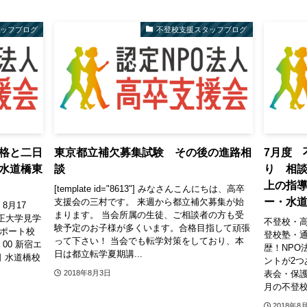
タッフブログ
不登校支援スタッフブログ
格と二日
東京都立補欠募集試験 その後の進路相
7月度 
水道橋東
談
り 相談
上の指
[template id="8613"] みなさんこんにちは、高卒
ー・水
支援会の三村です。 来週から都立補欠募集が始
 8月17
まります。 当会所属の生徒、ご相談者の方も受
立正大学見学
不登校・高
験予定のお子様が多くいます。合格目指して頑張
サポート校
登校塾・通
って下さい！ 当会でも転学対策をしており、本
00 新宿エ
歴！NPO
日は都立転学夏期講...
日 水道橋校
ントが2つ
表会・保護
2018年8月3日
月の不登校
2018年8