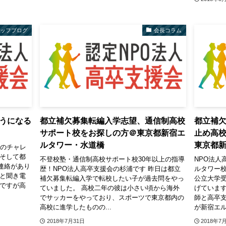
タッフブログ
会長コラム
うになる
都立補欠募集転編入学志望、通信制高校
都立補
サポート校をお探しの方＠東京都新宿エ
止め高
ルタワー・水道橋
東京都
カーへのチャレ
、そして都
不登校塾・通信制高校サポート校30年以上の指導
NPO法人
連絡があり
歴！NPO法人高卒支援会の杉浦です 昨日は都立
ルタワー
ると聞き電
補欠募集転編入学で転校したい子が過去問をやっ
公立大学
感ですが高
ていました。 高校二年の彼は小さい頃から海外
げています
でサッカーをやっており、スポーツで東京都内の
師と高卒
高校に進学したものの...
が新宿エル
2018年7月31日
2018年7