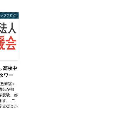
タッフブログ
ん 高校中
タワー
校塾新宿エ
講師が都
学受験、都
ます。 二
卒支援会か