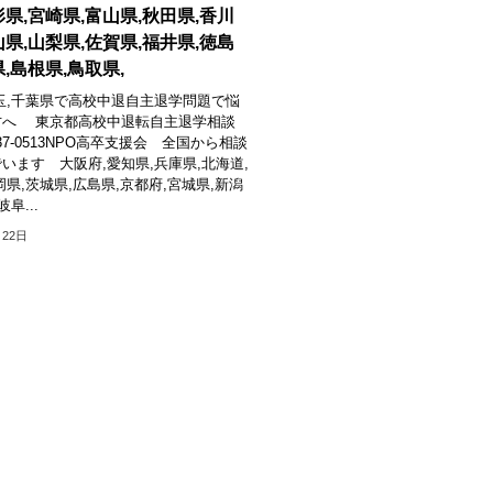
形県,宮崎県,富山県,秋田県,香川
山県,山梨県,佐賀県,福井県,徳島
,島根県,鳥取県,
玉,千葉県で高校中退自主退学問題で悩
方へ 東京都高校中退転自主退学相談
937-0513NPO高卒支援会 全国から相談
います 大阪府,愛知県,兵庫県,北海道,
岡県,茨城県,広島県,京都府,宮城県,新潟
阜...
月22日