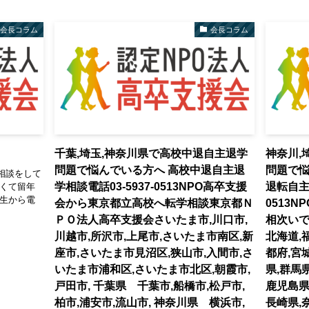
会長コラム
会長コラム
千葉,埼玉,神奈川県で高校中退自主退学
神奈川,
問題で悩んでいる方へ 高校中退自主退
問題で
相談をして
学相談電話03-5937-0513NPO高卒支援
退転自主退
なくて留年
先生から電
会から東京都立高校へ転学相談東京都Ｎ
0513
ＰＯ法人高卒支援会さいたま市,川口市,
相次いで
川越市,所沢市,上尾市,さいたま市南区,新
北海道,
座市,さいたま市見沼区,狭山市,入間市,さ
都府,宮
いたま市浦和区,さいたま市北区,朝霞市,
県,群馬
戸田市, 千葉県 千葉市,船橋市,松戸市,
鹿児島県
柏市,浦安市,流山市, 神奈川県 横浜市,
長崎県,