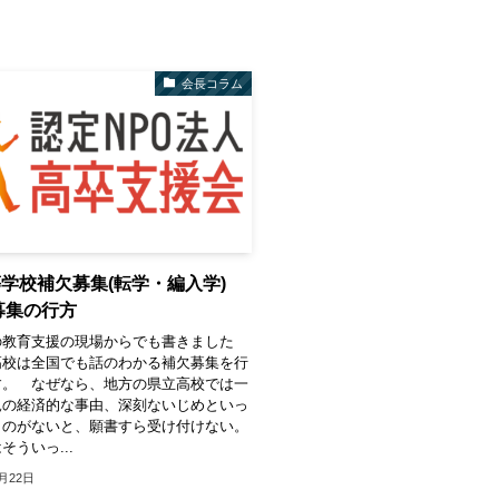
会長コラム
学校補欠募集(転学・編入学)
人募集の行方
の教育支援の現場からでも書きました
高校は全国でも話のわかる補欠募集を行
す。 なぜなら、地方の県立高校では一
親の経済的な事由、深刻ないじめといっ
ものがないと、願書すら受け付けない。
そういっ...
2月22日