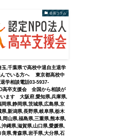
会長コラム
埼玉,千葉県で高校中退自主退学
悩んでいる方へ 東京都高校中
学相談電話03-5937-
NPO高卒支援会 全国から相談が
います 大阪府,愛知県,兵庫県,
福岡県,静岡県,茨城県,広島県,京
城県,新潟県,長野県,岐阜県,栃木
県,岡山県,福島県,三重県,熊本県,
,沖縄県,滋賀県,山口県,愛媛県,
奈良県,青森県,岩手県,大分県,石