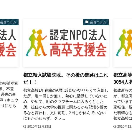
会長コラム
会長コラム
都立転入試験失敗。その後の進路はこれ
都立高等
だ！！
3054
の杉浦孝宣
際、不登
都立高校1年在籍のA君は部活がやりたくて入部し
都政新報
た過去の事
た所、週一回しか無く、熱心に活動していないた
が、都立
60（キュウ
め、やめて、町のクラブチームに入ろうとした
っていま
もりになら
所、担任から大学の推薦に関わるから部活を辞め
家転住、
るなと言われ、更に前期、2日しか休んでいない
た明確な
にもかかわらず、クラ...
都立高校は
2010年12月23日
2010年1