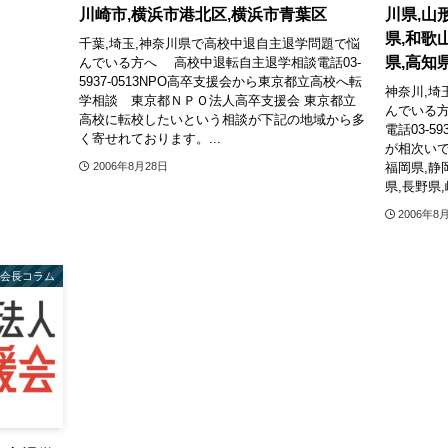
川崎市,横浜市港北区,横浜市青葉区
川県,山
県,和歌
千葉,埼玉,神奈川県で高校中退自主退学問題で悩
県,高知県
んでいる方へ 高校中退転自主退学相談電話03-
5937-0513NPO高卒支援会から東京都立高校へ転
神奈川,埼
学相談 東京都ＮＰＯ法人高卒支援会 東京都立
んでいる
高校に転校したいという相談が下記の地域から多
電話03-5
く寄せれております。...
が相次いで
福岡県,静
2006年8月28日
県,長野県,岐
2006年8
会長コラム