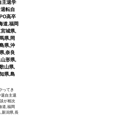
自主退学
中退転自
NPO高卒
海道,福岡
,宮城県,
馬県,岡
島県,沖
県,奈良
,山形県,
歌山県,
知県,島
やってき
中退自主退
談が相次
海道,福岡
,新潟県,長