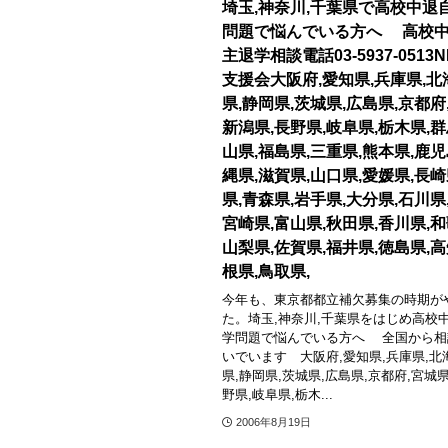
埼玉,神奈川,千葉県で高校中退
問題で悩んでいる方へ 高校
主退学相談電話03-5937-0513
支援会大阪府,愛知県,兵庫県,北
県,静岡県,茨城県,広島県,京都府
新潟県,長野県,岐阜県,栃木県,群
山県,福島県,三重県,熊本県,鹿児
縄県,滋賀県,山口県,愛媛県,長崎
県,青森県,岩手県,大分県,石川県
宮崎県,富山県,秋田県,香川県,和
山梨県,佐賀県,福井県,徳島県,高
根県,鳥取県,
今年も、東京都都立補欠募集の時期が
た。埼玉,神奈川,千葉県をはじめ高校
学問題で悩んでいる方へ 全国から相
いでいます 大阪府,愛知県,兵庫県,北
県,静岡県,茨城県,広島県,京都府,宮城県
野県,岐阜県,栃木...
2006年8月19日