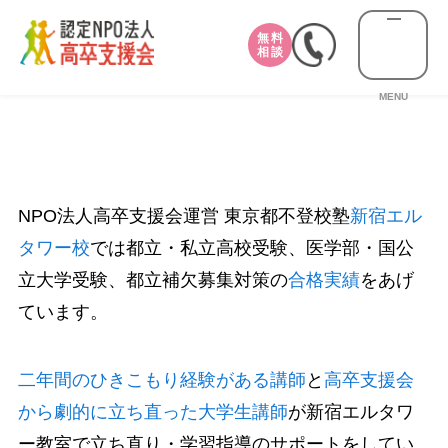
無料
相談
MENU
NPO法人高卒支援会運営 東京都不登校塾
新宿エル
タワー校
では都立・私立高校受験、医学部・国公
立大学受験、都立補欠募集対策の
合格実績
をあげ
ています。
二年間のひきこもり経験がある講師
と
高卒支援会
から劇的に立ち直った大学生講師
が新宿エルタワ
ー教室で立ち直り・学習指導のサポートをしてい