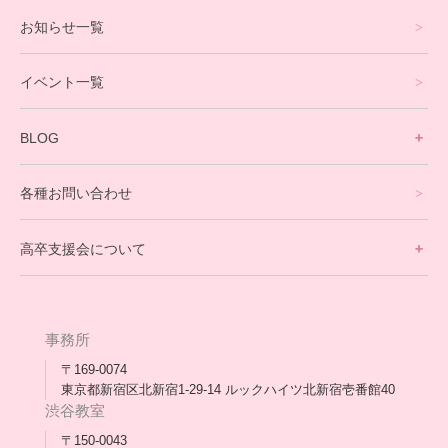
プログラミングコース
お知らせ一覧
就労支援コース
イベント一覧
英会話・海外留学コース
寮生活サポート
BLOG
理事長ブログ一覧
在校生の声
各種お問い合わせ
不登校支援スタッフブログ一覧
卒業生の今
高卒支援会について
保護者交流だより一覧
アウトリーチ支援
[家庭訪問カウンセリング]
団体概要
高卒支援会だより一覧
年次報告
事務所
会長コラム一覧
メディア出演
〒169-0074
東京都新宿区北新宿1-29-14 ルックハイツ北新宿壱番館40
スタッフ紹介
渋谷教室
〒150-0043