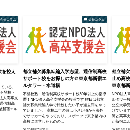
会長コラム
会長コラム
験を控え
都立補欠募集転編入学志望、通信制高校
都立補
サポート校をお探しの方＠東京都新宿エ
止め高
ルタワー・水道橋
東京都
えている、
の不登校・
不登校塾・通信制高校サポート校30年以上の指導
NPO法人
法人高卒支
歴！NPO法人高卒支援会の杉浦です 昨日は都立
ルタワー
・通信制高
補欠募集転編入学で転校したい子が過去問をやっ
公立大学
都新宿エル
ていました。 高校二年の彼は小さい頃から海外
げています
でサッカーをやっており、スポーツで東京都内の
師と高卒
高校に進学したものの...
が新宿エル
2018年7月31日
2018年7