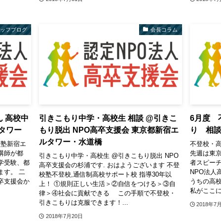
タッフブログ
会長コラム
ん 高校中
引きこもり中学・高校生 相談 @引きこ
6月度 
タワー
もり脱出 NPO高卒支援会 東京都新宿エ
り 相
ルタワー・水道橋
校塾新宿エ
不登校・
講師が都
先週は東
引きこもり中学・高校生 @引きこもり脱出 NPO
学受験、都
者スピーチ
高卒支援会の杉浦です. おはようございます 不登
ます。 二
NPO法人
校塾不登校,通信制高校サポート校 指導30年以
卒支援会か
うちの高
上！ ①規則正しい生活＞②自信をつける＞③自
私がここに
律＞④社会に貢献できる この手順で不登校・
引きこもりは克服できます！...
2018年7
2018年7月20日