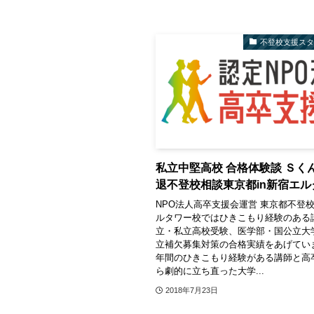
不登校支援ス
私立中堅高校 合格体験談 Ｓく
退不登校相談東京都in新宿エル
NPO法人高卒支援会運営 東京都不登
ルタワー校ではひきこもり経験のある
立・私立高校受験、医学部・国公立大
立補欠募集対策の合格実績をあげてい
年間のひきこもり経験がある講師と高
ら劇的に立ち直った大学...
2018年7月23日