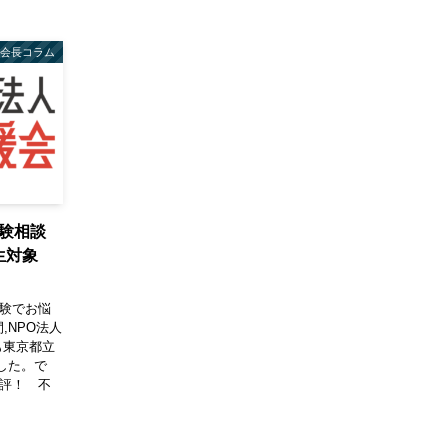
会長コラム
受験相談
校生対象
受験でお悩
,NPO法人
も東京都立
した。で
好評！ 不