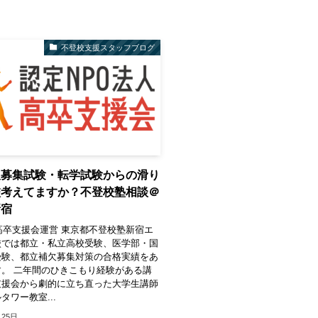
不登校支援スタッフブログ
欠募集試験・転学試験からの滑り
校考えてますか？不登校塾相談＠
新宿
高卒支援会運営 東京都不登校塾新宿エ
校では都立・私立高校受験、医学部・国
受験、都立補欠募集対策の合格実績をあ
。 二年間のひきこもり経験がある講
支援会から劇的に立ち直った大学生講師
タワー教室...
月25日