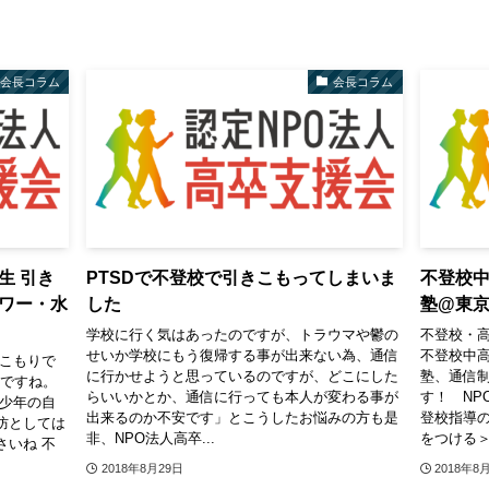
会長コラム
会長コラム
生 引き
PTSDで不登校で引きこもってしまいま
不登校
ワー・水
した
塾@東
学校に行く気はあったのですが、トラウマや鬱の
不登校・
せいか学校にもう復帰する事が出来ない為、通信
不登校中
きこもりで
に行かせようと思っているのですが、どこにした
塾、通信
月ですね。
らいいかとか、通信に行っても本人が変わる事が
す！ NP
青少年の自
出来るのか不安です」とこうしたお悩みの方も是
登校指導の
防としては
非、NPO法人高卒...
をつける＞
さいね 不
2018年8月29日
2018年8