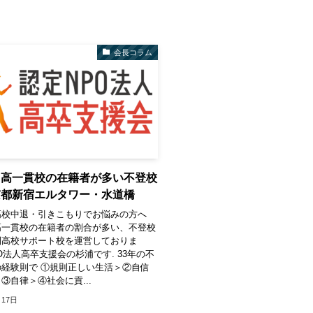
会長コラム
中高一貫校の在籍者が多い不登校
京都新宿エルタワー・水道橋
高校中退・引きこもりでお悩みの方へ
高一貫校の在籍者の割合が多い、不登校
制高校サポート校を運営しておりま
O法人高卒支援会の杉浦です. 33年の不
経験則で ①規則正しい生活＞②自信
③自律＞④社会に貢...
月17日