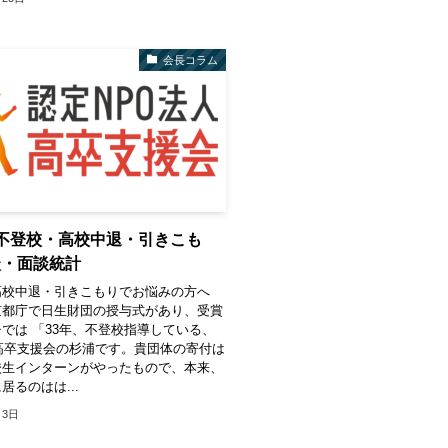
会長コラム
不登校・高校中退・引きこも
談・面談統計
高校中退・引きこもりでお悩みの方へ
京都庁で日生財団の授与式があり、受賞
では 「33年、不登校指導している、
高卒支援会の杉浦です。貴団体の寄付は
校生インターンがやったもので、本来、
居るのはは...
月3日