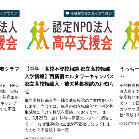
タッフブログ
不登校支援スタッフブログ
者クラブ
【中学・高校不登校相談 都立高校転編
うっち
入学情報】西新宿エルタワーキャンパス
～
都立高校転編入・補欠募集模試のお知ら
綴る、NPO
不登校高校
せ
信制、定時
法人高卒支
が新宿エル
制高校サ
都立高校転編入学・補欠募集模試のご案内をいた
キャンプ,
タワーで日
します。当会では、毎月の都立転編入学・補欠募
信する不登
カラオケ,
集試験に向けて模試を実施しております。 ま
校･高校中退
た、6月23日（金）14時～新宿エルタワー18階に
て 「 なぜ進学校の生徒が不登校になってしま
2017年6
うのか？不登校中高一貫...
2017年6月14日