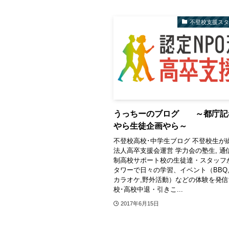
不登校支援ス
うっちーのブログ ～都庁記
やら生徒企画やら～
不登校高校･中学生ブログ 不登校生が
法人高卒支援会運営 学力会の塾生, 通
制高校サポート校の生徒達・スタッフ
タワーで日々の学習、イベント（BBQ,
カラオケ,野外活動）などの体験を発
校･高校中退・引きこ...
2017年6月15日