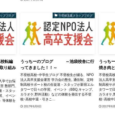
タッフブログ
不登校支援スタッフブログ
高校転編
うっちーのブログ ～池袋校舎に行
うっち
取り組み
ってきました！！～
焼き肉
不登校高校･中学生ブログ 不登校生が綴る、NPO
不登校高校
法人高卒支援会運営 学力会の塾生, 通信制、定時
法人高卒支
入学でお悩
制高校サポート校の生徒達・スタッフが新宿エル
制高校サ
営 塾部門,
タワーで日々の学習、イベント（BBQ,キャンプ,
タワーで日
達・スタッ
カラオケ,野外活動）などの体験を発信する不登
カラオケ,
習、イベン
校･高校中退・引きこ...
校･高校中退
動）等体験を
2017年6月6日
2017年6