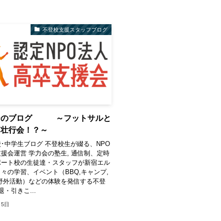
不登校支援スタッフブログ
ーのブログ ～フットサルと
と壮行会！？～
･中学生ブログ 不登校生が綴る、NPO
援会運営 学力会の塾生, 通信制、定時
ポート校の生徒達・スタッフが新宿エル
々の学習、イベント（BBQ,キャンプ,
野外活動）などの体験を発信する不登
・引きこ...
月5日