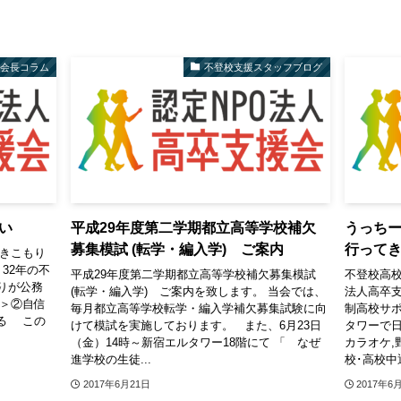
会長コラム
不登校支援スタッフブログ
い
平成29年度第二学期都立高等学校補欠
うっち
募集模試 (転学・編入学) ご案内
行って
引きこもり
32年の不
平成29年度第二学期都立高等学校補欠募集模試
不登校高校
りが公務
(転学・編入学) ご案内を致します。 当会では、
法人高卒支
活＞②自信
毎月都立高等学校転学・編入学補欠募集試験に向
制高校サ
る この
けて模試を実施しております。 また、6月23日
タワーで日
（金）14時～新宿エルタワー18階にて 「 なぜ
カラオケ,
進学校の生徒...
校･高校中退
2017年6月21日
2017年6