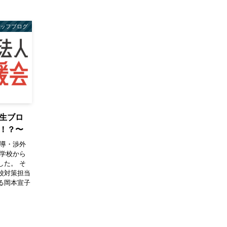
タッフブログ
生ブロ
！？〜
導・渉外
中学校から
した。 そ
校対策担当
る岡本宣子