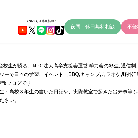
\ SNSも随時更新中 /
夜間・休日無料相談
不登
登校生が綴る、NPO法人高卒支援会運営 学力会の塾生, 通信
ワーで日々の学習、イベント（BBQ,キャンプ,カラオケ,野外
情報ブログです。
生～高校３年生の書いた日記や、実際教室で起きた出来事等も
ださい。