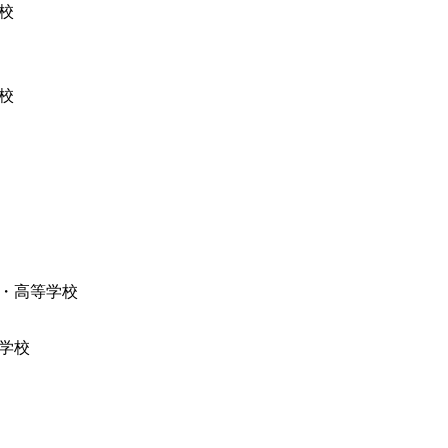
校
校
・高等学校
学校