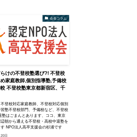
会長コラム
らけの不登校塾選び?! 不登校
め家庭教師,個別指導塾,予備校
較 不登校塾東京都新宿区、千
 不登校対応家庭教師、不登校対応個別
学習塾不登校部門、予備校など、不登校
退塾はごまんとあります、ココ、東京
周辺朝から通える不登校・高校中退塾を
す NPO法人高卒支援会の杉浦です
月20日