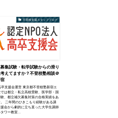
不登校支援スタッフブログ
欠募集試験・転学試験からの滑り
校考えてますか？不登校塾相談＠
新宿
高卒支援会運営 東京都不登校塾新宿エ
校では都立・私立高校受験、医学部・国
受験、都立補欠募集対策の合格実績をあ
。 二年間のひきこもり経験がある講
支援会から劇的に立ち直った大学生講師
タワー教室...