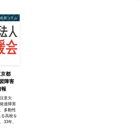
会長コラム
 東京都
学習障害
情報
 注意欠
、発達障害
陥、多動性
入れる高校を
、33年、