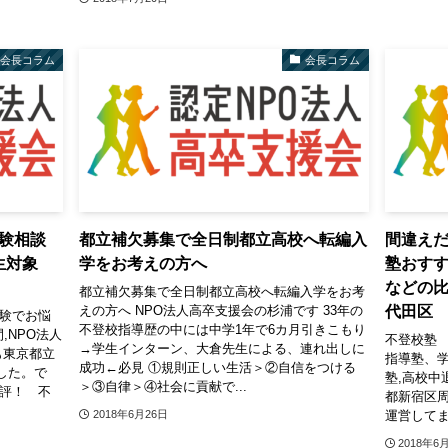
会長コラム
会長コラム
受験相談
都立補欠募集で全日制都立高校へ転編入
間違えだ
校生対象
学をお考えの方へ
塾おすす
などの比
都立補欠募集で全日制都立高校へ転編入学をお考
代田区
えの方へ NPO法人高卒支援会の杉浦です 33年の
受験でお悩
不登校指導歴の中には中学1年で6カ月引きこもり
,NPO法人
不登校塾
→学生インターン、大倉先生による、連れ出しに
も東京都立
指導塾、
成功←必見 ①規則正しい生活＞②自信をつける
した。で
塾,高校中
＞③自律＞④社会に貢献で...
好評！ 不
都新宿区
運営してま
2018年6月26日
2018年6