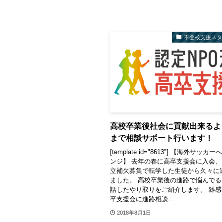
不登校支援ス
高校卒業後社会に貢献出来るよ
まで相談サポート行います！
[template id="8613"] 【海外サッ
ンジ】 去年の春に高卒支援会に入会
立補欠募集で転学した生徒から久々に
ました。 高校卒業後の進路で悩んで
話したやり取りをご紹介します。 雑
卒支援会に進路相談...
2018年8月1日