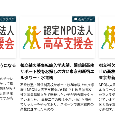
タッフブログ
会長コラム
うになる
都立補欠募集転編入学志望、通信制高校
都立補
サポート校をお探しの方＠東京都新宿エ
止め高
ルタワー・水道橋
東京都
カーへのチャレ
、そして都
不登校塾・通信制高校サポート校30年以上の指導
NPO法人
連絡があり
歴！NPO法人高卒支援会の杉浦です 昨日は都立
ルタワー
ると聞き電
補欠募集転編入学で転校したい子が過去問をやっ
公立大学
感ですが高
ていました。 高校二年の彼は小さい頃から海外
げています
でサッカーをやっており、スポーツで東京都内の
師と高卒
高校に進学したものの...
が新宿エル