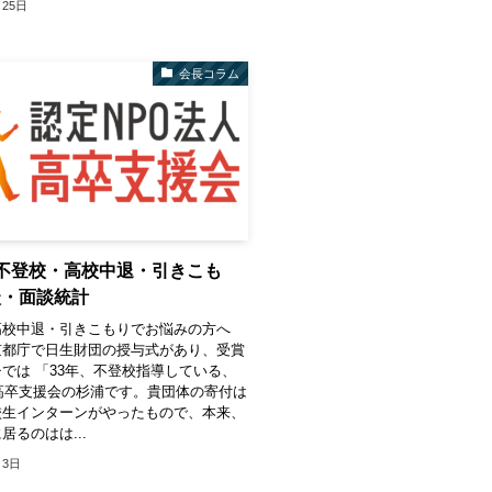
月25日
会長コラム
不登校・高校中退・引きこも
談・面談統計
高校中退・引きこもりでお悩みの方へ
京都庁で日生財団の授与式があり、受賞
では 「33年、不登校指導している、
高卒支援会の杉浦です。貴団体の寄付は
校生インターンがやったもので、本来、
居るのはは...
月3日