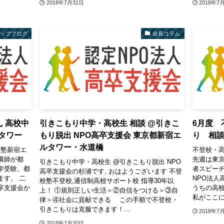
2018年7月31日
2018年7
タッフブログ
会長コラム
ん 高校中
引きこもり中学・高校生 相談 @引きこ
6月度 
タワー
もり脱出 NPO高卒支援会 東京都新宿エ
り 相
ルタワー・水道橋
校塾新宿エ
不登校・
講師が都
先週は東
引きこもり中学・高校生 @引きこもり脱出 NPO
学受験、都
者スピーチ
高卒支援会の杉浦です. おはようございます 不登
ます。 二
NPO法人
校塾不登校,通信制高校サポート校 指導30年以
卒支援会か
うちの高
上！ ①規則正しい生活＞②自信をつける＞③自
私がここに
律＞④社会に貢献できる この手順で不登校・
引きこもりは克服できます！...
2018年7
2018年7月20日