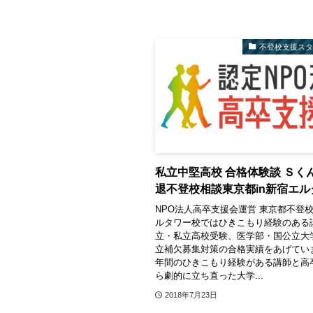
不登校支援ス
私立中堅高校 合格体験談 Ｓく
退不登校相談東京都in新宿エル
NPO法人高卒支援会運営 東京都不登
ルタワー校ではひきこもり経験のある
立・私立高校受験、医学部・国公立大
立補欠募集対策の合格実績をあげてい
年間のひきこもり経験がある講師と高
ら劇的に立ち直った大学...
2018年7月23日