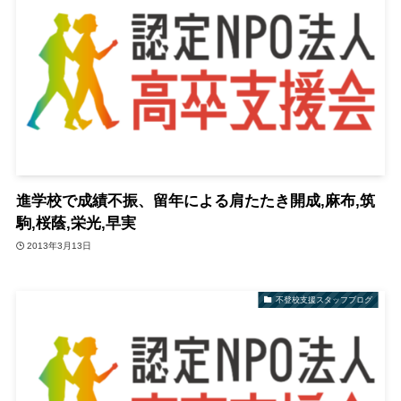
進学校で成績不振、留年による肩たたき開成,麻布,筑
駒,桜蔭,栄光,早実
2013年3月13日
不登校支援スタッフブログ