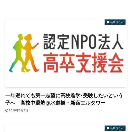
会長コラム
一年遅れても第一志望に高校進学･受験したいという
子へ 高校中退塾@水道橋・新宿エルタワー
2018年6月4日
会長コラム