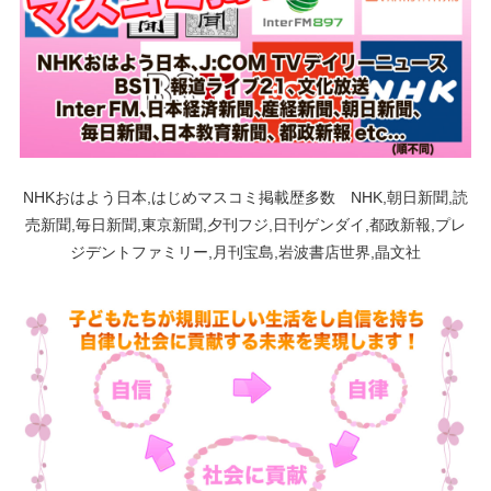
NHKおはよう日本,はじめマスコミ掲載歴多数 NHK,朝日新聞,読
売新聞,毎日新聞,東京新聞,夕刊フジ,日刊ゲンダイ,都政新報,プレ
ジデントファミリー,月刊宝島,岩波書店世界,晶文社