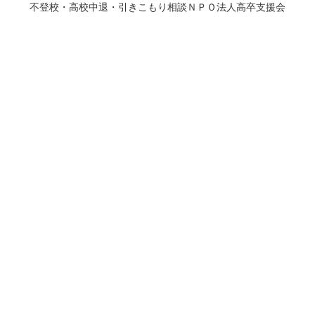
不登校・高校中退・引きこもり相談ＮＰＯ法人高卒支援会
下記は今までに不登校・高校中退・引きこもり相
談・面談があった学校の一部です。
毎年、保護者がお医者様の家があり、医学部志望
の子も居ます。
東京都立チャレンジスクールはじめ
新宿
新宿山吹高校・定時制･通信制課程
海城中学校・高等学校
学習院女子中等科・高等科
成城中学校・高等学校
成女学園中学校・高等学校