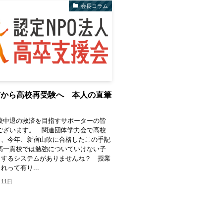
会長コラム
貫から高校再受験へ 本人の直筆
校中退の救済を目指すサポーターの皆
ございます。 関連団体学力会で高校
し、今年、新宿山吹に合格したこの手記
高一貫校では勉強についていけない子
トするシステムがありませんね？ 授業
れって有り...
月11日