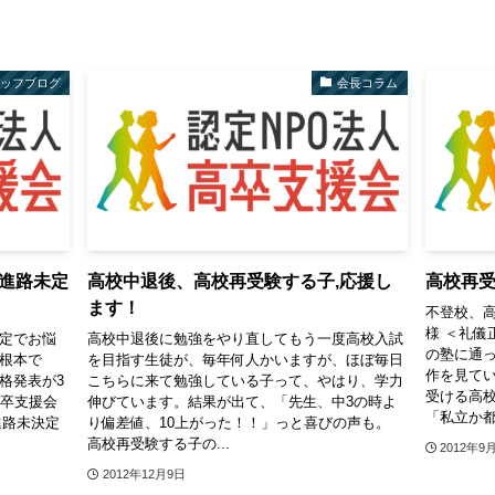
タッフブログ
会長コラム
進路未定
高校中退後、高校再受験する子,応援し
高校再
ます！
不登校、
様 ＜礼儀
未定でお悩
高校中退後に勉強をやり直してもう一度高校入試
の塾に通
の根本で
を目指す生徒が、毎年何人かいますが、ほぼ毎日
作を見てい
格発表が3
こちらに来て勉強している子って、やはり、学力
受ける高校
高卒支援会
伸びています。結果が出て、「先生、中3の時よ
「私立か都立
進路未決定
り偏差値、10上がった！！」っと喜びの声も。
高校再受験する子の...
2012年9
2012年12月9日