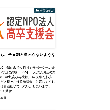
会長コラム
でも、全日制と変わらないような
高校中退の救済を目指すサポーターの皆
新宿山吹高校 8/25日 入試説明会の案
校中学生,高校再受験,二年次編入,転入,
などと様々な進路希望者に対応してくれ
校は新宿山吹ではないかと思います。
：00受付...
月21日