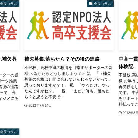
会長コラム
会長コラム
,補欠募
補欠募集,落ちたら？その後の進路
中高一
体験記
不登校、高校中退の救済を目指すサポーターの皆
様 ＜落ちたらどうしましょう？＞ 親 「（補欠
ーターの皆
不登校,高
募集の合格は）間に合わないんじゃないかって、
ポーツ推薦
様 お早う
思っておりますが？！」 私 「やるだけ、やっ
格後の進路
再受験を
たんですかね？」 親 「まだ、何も。落ちた
持って、高
です。 中
ら？と思うと不安で...
イジメにあ
をサポー
料払ってこ
2012年7月14日
2012年3
会長コラム