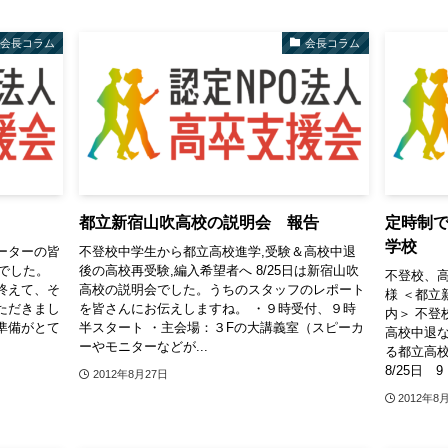
会長コラム
会長コラム
都立新宿山吹高校の説明会 報告
定時制
学校
ーターの皆
不登校中学生から都立高校進学,受験＆高校中退
件でした。
後の高校再受験,編入希望者へ 8/25日は新宿山吹
不登校、
終えて、そ
高校の説明会でした。うちのスタッフのレポート
様 ＜都立
ただきまし
を皆さんにお伝えしますね。 ・９時受付、９時
内＞ 不登
準備がとて
半スタート ・主会場：３Fの大講義室（スピーカ
高校中退
ーやモニターなどが...
る都立高
8/25日 9
2012年8月27日
2012年8