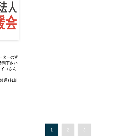
ーターの皆
時間下さい
のケイコさん
山吹普通科1部
1
2
3