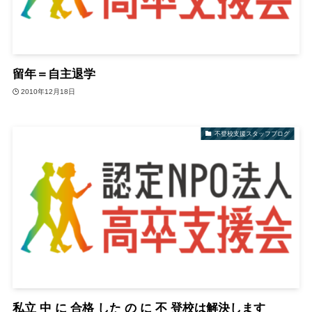
留年＝自主退学
2010年12月18日
不登校支援スタッフブログ
私立 中 に 合格 した の に 不 登校は解決します