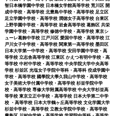
智日本橋学園中学校 日本橋女学館高等学校 荒川区 開
成中学校・高等学校 北豊島中学校・高等学校 足立区
足立学園中学校・高等学校 潤徳女子高等学校 台東区
上野学園中学校・高等学校 岩倉高等学校 葛飾区 共栄
学園中学校・高等学校 修徳中学校・高等学校 東京シ
ューレ葛飾中学校 江戸川区 愛国中学校・高等学校 江
戸川女子中学校・高等学校 関東第一高等学校 墨田区
日本大学第一中学校・高等学校 安田学園中学校・高
等学校 立志舎高等学校 江東区 かえつ有明中学校・高
等学校 中村中学校・高等学校 中央学院大学中央高等
学校 杉並区 光塩女子学院中等科・高等科 佼成学園中
学校・高等学校 國學院大學久我山中学校・高等学校
女子美術大学付属中学校・高等学校 杉並学院中学
校・高等学校 専修大学附属高等学校 中央大学杉並高
等学校 東京立正中学校・高等学校 日本大学第二中学
校 ・高等学校 日本大学鶴ヶ丘高等学校 文化学園大学
杉並中学校・高等学校 立教女学院中学校・高等学校
豊島区 川村中学校・高等学校 学習院中等科・高等学