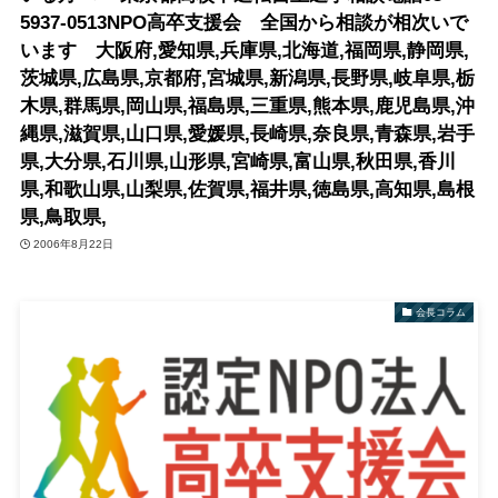
5937-0513NPO高卒支援会 全国から相談が相次いで
います 大阪府,愛知県,兵庫県,北海道,福岡県,静岡県,
茨城県,広島県,京都府,宮城県,新潟県,長野県,岐阜県,栃
木県,群馬県,岡山県,福島県,三重県,熊本県,鹿児島県,沖
縄県,滋賀県,山口県,愛媛県,長崎県,奈良県,青森県,岩手
県,大分県,石川県,山形県,宮崎県,富山県,秋田県,香川
県,和歌山県,山梨県,佐賀県,福井県,徳島県,高知県,島根
県,鳥取県,
2006年8月22日
会長コラム