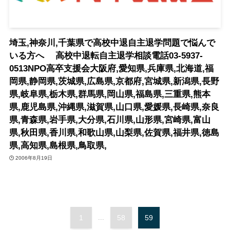
埼玉,神奈川,千葉県で高校中退自主退学問題で悩んで
いる方へ 高校中退転自主退学相談電話03-5937-
0513NPO高卒支援会大阪府,愛知県,兵庫県,北海道,福
岡県,静岡県,茨城県,広島県,京都府,宮城県,新潟県,長野
県,岐阜県,栃木県,群馬県,岡山県,福島県,三重県,熊本
県,鹿児島県,沖縄県,滋賀県,山口県,愛媛県,長崎県,奈良
県,青森県,岩手県,大分県,石川県,山形県,宮崎県,富山
県,秋田県,香川県,和歌山県,山梨県,佐賀県,福井県,徳島
県,高知県,島根県,鳥取県,
2006年8月19日
1
...
58
59