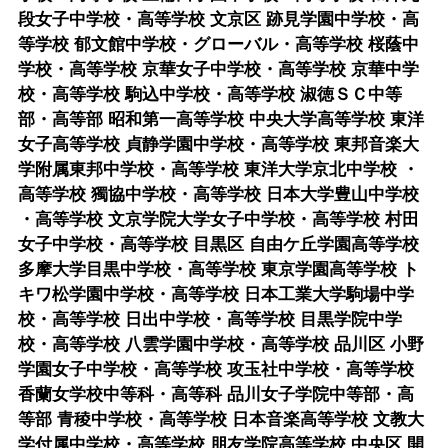
段女子中学校・高等学校 文京区 跡見学園中学校・高
等学校 郁文館中学校・グローバル・高等学校 桜蔭中
学校・高等学校 京華女子中学校・高等学校 京華中学
校・高等学校 駒込中学校・高等学校 淑徳ＳＣ中等
部・高等部 昭和第一高等学校 中央大学高等学校 東洋
女子高等学校 貞静学園中学校・高等学校 東邦音楽大
学附属東邦中学校・高等学校 東洋大学京北中学校 ・
高等学校 獨協中学校・高等学校 日本大学豊山中学校
・高等学校 文京学院大学女子中学校・高等学校 村田
女子中学校・高等学校 目黒区 自由ケ丘学園高等学校
多摩大学目黒中学校・高等学校 東京学園高等学校 ト
キワ松学園中学校・高等学校 日本工業大学駒場中学
校・高等学校 日出中学校・高等学校 目黒学院中学
校・高等学校 八雲学園中学校・高等学校 品川区 小野
学園女子中学校・高等学校 攻玉社中学校・高等学校
香蘭女学校中等科・高等科 品川女子学院中等部・高
等部 青稜中学校・高等学校 日本音楽高等学校 文教大
学付属中学校・高等学校 朋友学院高等学校 中央区 開