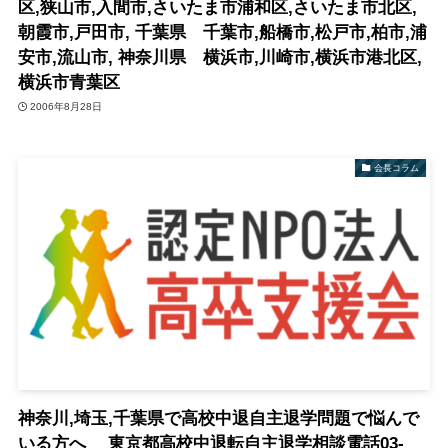
区,狭山市,入間市,さいたま市浦和区,さいたま市北区,
朝霞市,戸田市, 千葉県 千葉市,船橋市,松戸市,柏市,浦
安市,流山市, 神奈川県 横浜市,川崎市,横浜市港北区,
横浜市青葉区
2006年8月28日
会長コラム
神奈川,埼玉,千葉県で高校中退自主退学問題で悩んで
いる方へ 東京都高校中退転自主退学相談電話03-