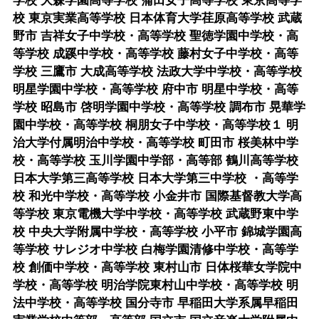
学校 大森学園高等学校 蒲田女子高等学校 東京高等学
校 東京実業高等学校 日本体育大学荏原高等学校 武蔵
野市 吉祥女子中学校・高等学校 聖徳学園中学校・高
等学校 成蹊中学校・高等学校 藤村女子中学校・高等
学校 三鷹市 大成高等学校 法政大学中学校・高等学校
明星学園中学校・高等学校 府中市 明星中学校・高等
学校 昭島市 啓明学園中学校・高等学校 調布市 晃華学
園中学校・高等学校 桐朋女子中学校・高等学校１ 明
治大学付属明治中学校・高等学校 町田市 桜美林中学
校・高等学校 玉川学園中学部・高等部 鶴川高等学校
日本大学第三高等学校 日本大学第三中学校 ・高等学
校 和光中学校・高等学校 小金井市 国際基督教大学高
等学校 東京電機大学中学校・高等学校 武蔵野東中学
校 中央大学附属中学校・高等学校 小平市 錦城学園高
等学校 サレジオ中学校 白梅学園清修中学校・高等学
校 創価中学校・高等学校 東村山市 日体桜華女学院中
学校・高等学校 明治学院東村山中学校・高等学校 明
法中学校・高等学校 国分寺市 早稲田大学系属早稲田