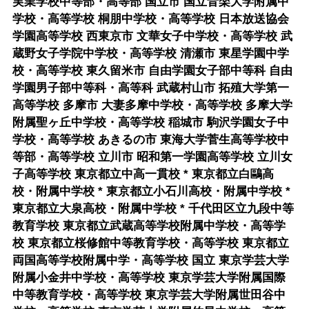
実業学校中等部・高等部 国立市 国立音楽大学附属中
学校・高等学校 桐朋中学校・高等学校 日本放送協会
学園高等学校 西東京市 文華女子中学校・高等学校 武
蔵野女子学院中学校・高等学校 清瀬市 東星学園中学
校・高等学校 東久留米市 自由学園女子部中等科 自由
学園男子部中等科・高等科 武蔵村山市 拓殖大学第一
高等学校 多摩市 大妻多摩中学校・高等学校 多摩大学
附属聖ヶ丘中学校・高等学校 稲城市 駒沢学園女子中
学校・高等学校 あきるの市 東海大学菅生高等学校中
等部・高等学校 立川市 昭和第一学園高等学校 立川女
子高等学校 東京都立中高一貫校 * 東京都立白鷗高
校・附属中学校 * 東京都立小石川高校・附属中学校 *
東京都立大泉高校・附属中学校 * 千代田区立九段中等
教育学校 東京都立武蔵高等学校附属中学校・高等学
校 東京都立桜修館中等教育学校・高等学校 東京都立
両国高等学校附属中学・高等学校 国立 東京学芸大学
附属小金井中学校・高等学校 東京学芸大学附属国際
中等教育学校・高等学校 東京学芸大学附属世田谷中