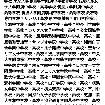
学校 東京大学教育学部附属中等教育学校 お茶の水女
子大学附属中学校・高等学校 筑波大学附属中学校・
高等学校 筑波大学附属駒場中学校・高等学校 高校等
専門学校 * サレジオ高校専 神奈川県 * 青山学院横浜
英和中学校・高校 * 浅野中学校・高校 * 神奈川学園中
学校・高校 * カリタス女子中学校・高校 * 公文国際学
園中学校・高校 * 慶應義塾湘南藤沢中学校・高校 * 慶
應義塾普通部 * サレジオ学院中学校・高校 * 湘南白百
合学園中学校・高校 * 逗子開成中学校・高校 * 聖セシ
リア女子中学校・高校 * 洗足学園中学校・高校 * 中央
大学附属横浜中学校・高校 * 桐蔭学園中学校・高校・
中等教育学校 * 桐光学園中学校・高校 * 日本女子大学
附属中学校・高校 * フェリス女学院中学校・高校 * 法
政大学第二中学校・高校 * 聖園女学院中学校・高校 *
森村学園中学校・高校 * 山手学院中学校・高校 * 横浜
女学院中学校・高校 * 横浜雙葉中学校・高校 * 市川中
学校・高校 * 国府台女子学院中学校・高校 * 芝浦工業
大学柏中学校・高校 * 渋谷教育学園幕張中学校・高校