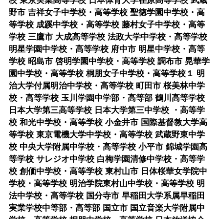
校 東京実業高等学校 日本体育大学荏原高等学校 武蔵
野市 吉祥女子中学校・高等学校 聖徳学園中学校・高
等学校 成蹊中学校・高等学校 藤村女子中学校・高等
学校 三鷹市 大成高等学校 法政大学中学校・高等学校
明星学園中学校・高等学校 府中市 明星中学校・高等
学校 昭島市 啓明学園中学校・高等学校 調布市 晃華学
園中学校・高等学校 桐朋女子中学校・高等学校１ 明
治大学付属明治中学校・高等学校 町田市 桜美林中学
校・高等学校 玉川学園中学部・高等部 鶴川高等学校
日本大学第三高等学校 日本大学第三中学校 ・高等学
校 和光中学校・高等学校 小金井市 国際基督教大学高
等学校 東京電機大学中学校・高等学校 武蔵野東中学
校 中央大学附属中学校・高等学校 小平市 錦城学園高
等学校 サレジオ中学校 白梅学園清修中学校・高等学
校 創価中学校・高等学校 東村山市 日体桜華女学院中
学校・高等学校 明治学院東村山中学校・高等学校 明
法中学校・高等学校 国分寺市 早稲田大学系属早稲田
実業学校中等部・高等部 国立市 国立音楽大学附属中