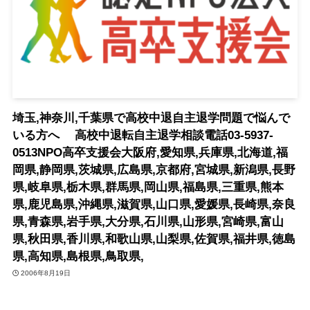
埼玉,神奈川,千葉県で高校中退自主退学問題で悩んで
いる方へ 高校中退転自主退学相談電話03-5937-
0513NPO高卒支援会大阪府,愛知県,兵庫県,北海道,福
岡県,静岡県,茨城県,広島県,京都府,宮城県,新潟県,長野
県,岐阜県,栃木県,群馬県,岡山県,福島県,三重県,熊本
県,鹿児島県,沖縄県,滋賀県,山口県,愛媛県,長崎県,奈良
県,青森県,岩手県,大分県,石川県,山形県,宮崎県,富山
県,秋田県,香川県,和歌山県,山梨県,佐賀県,福井県,徳島
県,高知県,島根県,鳥取県,
2006年8月19日