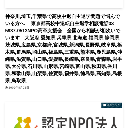
神奈川,埼玉,千葉県で高校中退自主退学問題で悩んで
いる方へ 東京都高校中退転自主退学相談電話03-
5937-0513NPO高卒支援会 全国から相談が相次いで
います 大阪府,愛知県,兵庫県,北海道,福岡県,静岡県,
茨城県,広島県,京都府,宮城県,新潟県,長野県,岐阜県,栃
木県,群馬県,岡山県,福島県,三重県,熊本県,鹿児島県,沖
縄県,滋賀県,山口県,愛媛県,長崎県,奈良県,青森県,岩手
県,大分県,石川県,山形県,宮崎県,富山県,秋田県,香川
県,和歌山県,山梨県,佐賀県,福井県,徳島県,高知県,島根
県,鳥取県,
2006年8月22日
会長コラム