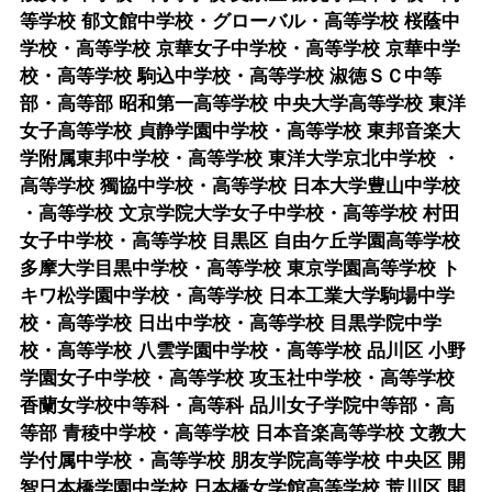
等学校 郁文館中学校・グローバル・高等学校 桜蔭中
学校・高等学校 京華女子中学校・高等学校 京華中学
校・高等学校 駒込中学校・高等学校 淑徳ＳＣ中等
部・高等部 昭和第一高等学校 中央大学高等学校 東洋
女子高等学校 貞静学園中学校・高等学校 東邦音楽大
学附属東邦中学校・高等学校 東洋大学京北中学校 ・
高等学校 獨協中学校・高等学校 日本大学豊山中学校
・高等学校 文京学院大学女子中学校・高等学校 村田
女子中学校・高等学校 目黒区 自由ケ丘学園高等学校
多摩大学目黒中学校・高等学校 東京学園高等学校 ト
キワ松学園中学校・高等学校 日本工業大学駒場中学
校・高等学校 日出中学校・高等学校 目黒学院中学
校・高等学校 八雲学園中学校・高等学校 品川区 小野
学園女子中学校・高等学校 攻玉社中学校・高等学校
香蘭女学校中等科・高等科 品川女子学院中等部・高
等部 青稜中学校・高等学校 日本音楽高等学校 文教大
学付属中学校・高等学校 朋友学院高等学校 中央区 開
智日本橋学園中学校 日本橋女学館高等学校 荒川区 開