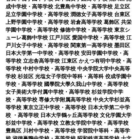
成中学校・高等学校 北豊島中学校・高等学校 足立区
足立学園中学校・高等学校 潤徳女子高等学校 台東区
上野学園中学校・高等学校 岩倉高等学校 葛飾区 共栄
学園中学校・高等学校 修徳中学校・高等学校 東京シ
ューレ葛飾中学校 江戸川区 愛国中学校・高等学校 江
戸川女子中学校・高等学校 関東第一高等学校 墨田区
日本大学第一中学校・高等学校 安田学園中学校・高
等学校 立志舎高等学校 江東区 かえつ有明中学校・高
等学校 中村中学校・高等学校 中央学院大学中央高等
学校 杉並区 光塩女子学院中等科・高等科 佼成学園中
学校・高等学校 國學院大學久我山中学校・高等学校
女子美術大学付属中学校・高等学校 杉並学院中学
校・高等学校 専修大学附属高等学校 中央大学杉並高
等学校 東京立正中学校・高等学校 日本大学第二中学
校 ・高等学校 日本大学鶴ヶ丘高等学校 文化学園大学
杉並中学校・高等学校 立教女学院中学校・高等学校
豊島区 川村中学校・高等学校 学習院中等科・高等学
校 淑徳巣鴨中学校・高等学校 昭和鉄道高等学校 十文