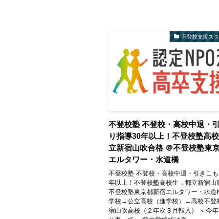
不登校支援ス
不登校塾 不登校・高校中退・
り指導30年以上！不登校塾高
立新宿山吹合格 ＠不登校塾東
エルタワー・水道橋
不登校塾 不登校・高校中退・引きこも
年以上！不登校塾高校生→都立新宿山
不登校塾東京都新宿エルタワー・水道
学校→公立高校（進学校）→高校不登
宿山吹高校（２年次３月転入） ＜今