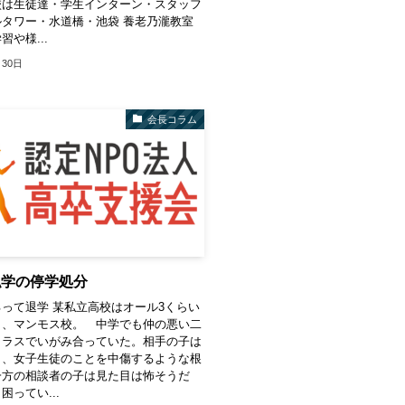
校は生徒達・学生インターン・スタッフ
タワー・水道橋・池袋 養老乃瀧教室
や様...
月30日
会長コラム
私学の停学処分
って退学 某私立高校はオール3くらい
く、マンモス校。 中学でも仲の悪い二
クラスでいがみ合っていた。相手の子は
く、女子生徒のことを中傷するような根
一方の相談者の子は見た目は怖そうだ
困ってい...