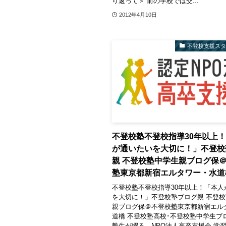
り返って＞ 前の学校では交...
2012年4月10日
不登校支援ス
不登校塾不登校指導30年以上
が通いたいを大切に！」不登校
親 不登校塾中学生親ブログ保
塾東京都新宿エルタワー・水道
不登校塾不登校指導30年以上！「本人
を大切に！」不登校塾ブログ親 不登
親ブログ保＠不登校塾東京都新宿エル
道橋 不登校塾高校･不登校塾中学生ブ
塾生が綴る、NPO法人高卒支援会 学習