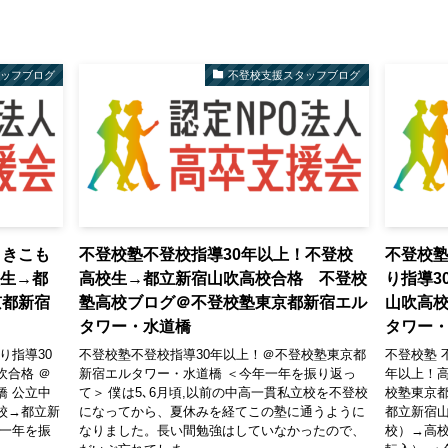
タッフブログ
不登校支援スタッフブログ
引きこも
不登校塾不登校指導30年以上！不登校
不登校塾
校生→都
高校生→都立新宿山吹高校合格 不登校
り指導3
京都新宿
塾高校ブログ＠不登校塾東京都新宿エル
山吹高
タワー・水道橋
タワー
り指導30
不登校塾不登校指導30年以上！＠不登校塾東京都
不登校塾 
吹合格 ＠
新宿エルタワー・水道橋 ＜今年一年を振り返っ
年以上！
橋 公立中
て＞ 僕は5､6月頃,以前の中高一貫私立校を不登校
校塾東京都
校→都立新
になってから、夏休みを経てこの塾に通うように
都立新宿山
年一年を振
なりました。長い間勉強はしていなかったので、
校）→高