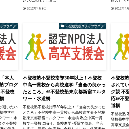
だいぶ忘れてしま...
転入） ＜
2012年4月9日
2012年4
タッフブログ
不登校支援スタッフブログ
！「本人
不登校塾不登校指導30年以上！不登校
不登校塾
塾ブログ
中高一貫校から高校進学「当会の良かっ
されて
＠不登校
たところ」＠不登校塾東京都新宿エルタ
グ親 不
橋
ワー・水道橋
応＠不
道橋
が通いたい
不登校塾不登校指導30年以上！「当会の良かった
校塾中学生
ところ」不登校中高一貫校から高校進学＠不登校
不登校塾 
タワー・水
塾東京都新宿エルタワー・水道橋 私立中高一貫
登校塾中学
ログ不登校
校で不登校に陥り、高校進学･受験で悩み、当会
高卒支援会
塾の塾生,
に来て、新宿山吹高校に合格しました。保護者か