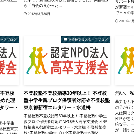
サポート
ら「当会の良かった...
が新宿エル
で日々の学習
2012年3月30日
2012年3
タッフブログ
不登校支援スタッフブログ
！不登校
不登校塾不登校指導30年以上！ 不登校
汚い、
決めた理
塾中学生親ブログ保護者対応＠不登校塾
暴力をふる
タワー・
東京都新宿エルタワー・水道橋
の子が行
人は同じ
不登校塾不登校指導30年以上！ 不登校塾中学生
性格が悪
親ブログ保護者対応＠NPO法人高卒支援会 不登
塾中学生
暗な子。
校塾東京都新宿エルタワー・水道橋 不登校塾高
登校塾東京
が、話すと
校･不登校塾中学生ブログ不登校塾生が綴る、