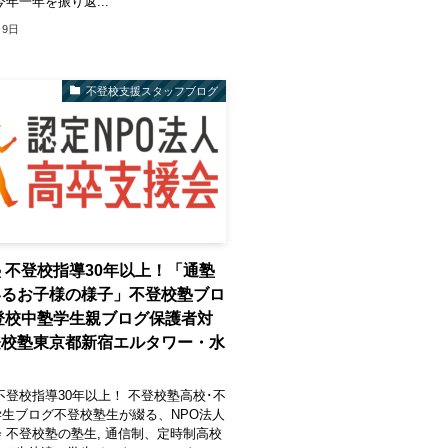
今年一年を振り返...
月9日
不登校支援スタッフブログ
 不登校指導30年以上！「通塾
いるお子様の様子」不登校塾ブロ
登校中塾学生親ブログ保護者対
登校塾東京都新宿エルタワー・水
不登校指導30年以上！ 不登校塾高校･不
生ブログ不登校塾生が綴る、NPO法人
 不登校塾の塾生, 通信制、定時制高校