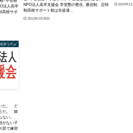
校･不登校
NPO法人高卒支援会 学習塾の塾生, 通信制、定時
2010年1
O法人高卒
制高校サポート校は生徒達...
制高校サポ
2012年3月30日
会長コラム
いた。 ど
うだ。 娘
ならない。
経がない子
ス部で練習