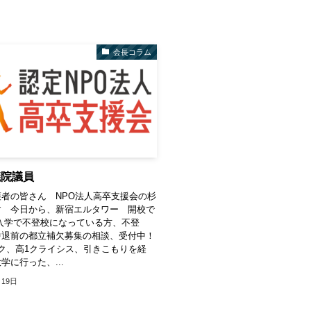
会長コラム
議院議員
者の皆さん NPO法人高卒支援会の杉
す 今日から、新宿エルタワー 開校で
入学で不登校になっている方、不登
中退前の都立補欠募集の相談、受付中！
ク、高1クライシス、引きこもりを経
学に行った、...
月19日