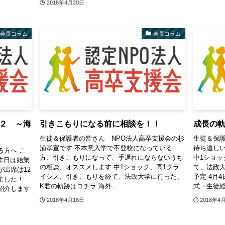
2018年4月20日
会長コラム
会長コラム
２ ～海
引きこもりになる前に相談を！！
成長の
生徒＆保護者の皆さん NPO法人高卒支援会の杉
生徒＆保
浦孝宣です 不本意入学で不登校になっている
待ち遠しい
る方へ こ
方、引きこもりになって、手遅れにならないうち
中1ショッ
昨日は始業
の相談、オススメします 中1ショック、高1クラ
て、法政大
出席は12
イシス、引きこもりを経て、法政大学に行った、
予定 4月4
ました！
K君の軌跡はコチラ 海外...
式・生徒総会
紹介します
2018年4月16日
2018年4