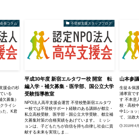
会長コラム
不登校支援スタッフブログ
平成30年度 新宿エルタワー校 開室 転
山本参
編入学・補欠募集・医学部、国公立大学
支援会の杉
生徒＆保護
受験指導教室
っている
浦孝宣で
補欠募集）
す 不本意
NPO法人高卒支援会運営 不登校塾新宿エルタワ
1クライシ
校・高校
ー校では不登校サポート経験のある講師が都立・
った、K君
中1ショッ
私立高校受験、医学部・国公立大学受験、都立補
て、法政大
欠募集対策の合格実績をあげています。 ミッシ
ョンは、子どもたちが自信を持ち自律し社会に貢
2018年4
献する未来を実現しま...