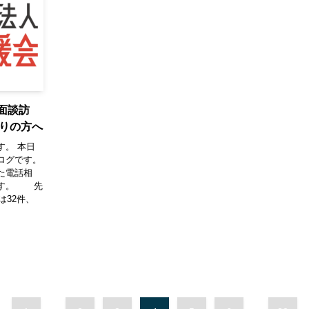
談面談訪
りの方へ
す。 本日
ログです。
た電話相
ます。 先
は32件、