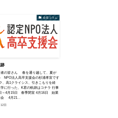
会長コラム
軌跡
護者の皆さん 春を通り越して、夏が
 NPO法人高卒支援会の杉浦孝宣です
ク、高1クライシス、引きこもりを経
学に行った、K君の軌跡はコチラ 行事
日～4月15日 春季閉室 4月16日 始業
 4月21...
月12日