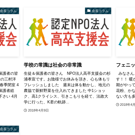
会長コラム
会長コラム
学校の常識は社会の非常識
フェニ
保護者の皆
生徒＆保護者の皆さん NPO法人高卒支援会の杉
みなさん
会の三村洋
浦孝宣です。お陰様でお休みを頂き、心も体もリ
す！！ 暖
春季閉室 4
フレッシュしました 週末は体を動かし、地元の
期がやって
 保護者総
農協で新鮮野菜を仕入れてきました 中1ショッ
花粉、かな
さい 4月
ク、高1クライシス、引きこもりを経て、法政大
ない方も多
学に行った、K君の軌跡...
2018年4
2018年4月9日
会長コラム