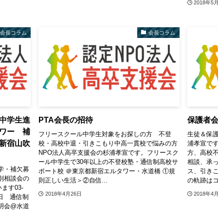
2018年5
会長コラム
会長コラム
中学生進
PTA会長の招待
保護者
ワー 補
フリースクール中学生対象をお探しの方 不登
生徒＆保護
新宿山吹
校・高校中退・引きこもり中高一貫校で悩みの方
浦孝宣です
NPO法人高卒支援会の杉浦孝宣です。フリースク
方、高校
ール中学生で30年以上の不登校塾・通信制高校サ
相談、承っ
学・補欠募
ポート校 ＠東京都新宿エルタワー・水道橋 ①規
ス、引き
別相談会の
則正しい生活＞②自信...
の軌跡はコ
ます03-
2018年4月26日
2018年4
5/10日 通信制
明会@水道