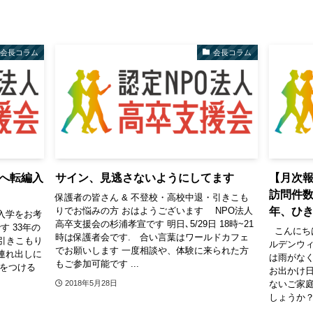
会長コラム
会長コラム
へ転編入
サイン、見逃さないようにしてます
【月次報
訪問件
保護者の皆さん & 不登校・高校中退・引きこも
年、ひ
りでお悩みの方 おはようございます NPO法人
入学をお考
高卒支援会の杉浦孝宣です 明日､5/29日 18時~21
す 33年の
こんにち
時は保護者会です. 合い言葉はワールドカフェ
引きこもり
ルデンウィ
でお願いします 一度相談や、体験に来られた方
連れ出しに
は雨がな
もご参加可能です ...
信をつける
お出かけ日
ないご家
2018年5月28日
しょうか？ &