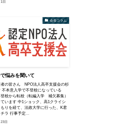
月1日
会長コラム
会で悩みを聞いて
者の皆さん NPO法人高卒支援会の杉
 不本意入学で不登校になっている
不登校から転校（転編入学 補欠募集）
ています 中1ショック、高1クライシ
こもりを経て、法政大学に行った、K君
チラ 行事予定...
月23日