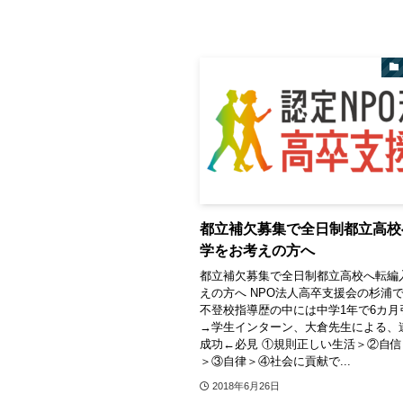
都立補欠募集で全日制都立高校
学をお考えの方へ
都立補欠募集で全日制都立高校へ転編
えの方へ NPO法人高卒支援会の杉浦で
不登校指導歴の中には中学1年で6カ月
→学生インターン、大倉先生による、
成功←必見 ①規則正しい生活＞②自
＞③自律＞④社会に貢献で...
2018年6月26日