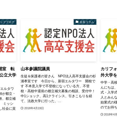
タッフブログ
会長コラム
開室 転
山本参議院議員
カリフ
公立大学
外大学
生徒＆保護者の皆さん NPO法人高卒支援会の杉
浦孝宣です 今日から、新宿エルタワー 開校で
中学・高校
す 不本意入学で不登校になっている方、不登
んにちは
宿エルタワ
校・高校中退前の都立補欠募集の相談、受付中！
式・入学式
師が都立・
中1ショック、高1クライシス、引きこもりを経
人とみん
験、都立補
て、法政大学に行った、...
始業式の
。 ミッシ
のでお待ちだ
し社会に貢
2018年4月19日
2018年4