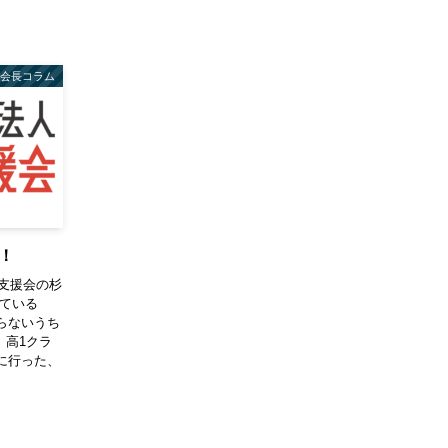
会長コラム
！
支援会の杉
っている
らないうち
、高1クラ
に行った、