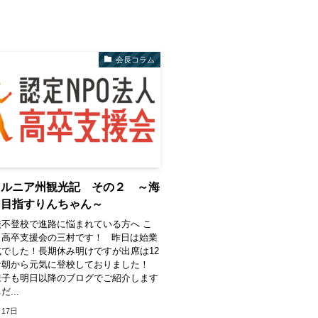
会長コラム
ォルニア州観光記 その２ ～海
を目指すりんちゃん～
不登校で進路に悩まれている方へ こ
、高卒支援会の三村です！ 昨日は始業
でした！長期休み明けですが出席は12
な朝から元気に登校しておりました！
様子も明日以降のブログでご紹介します
...
月17日