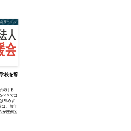
会長コラム
学校を辞
が続ける
るべきでは
では辞めず
近は、留年
方が圧倒的