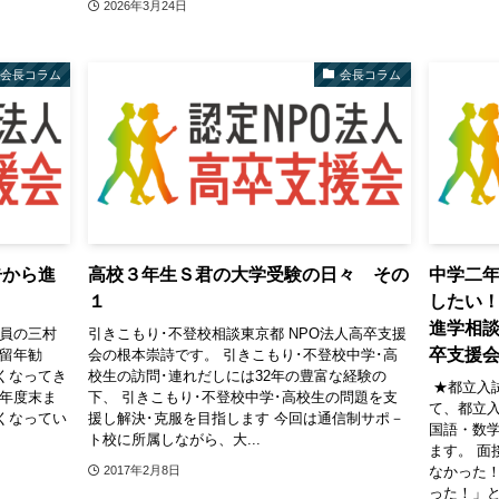
2026年3月24日
会長コラム
会長コラム
告から進
高校３年生Ｓ君の大学受験の日々 その
中学二年
１
したい！
進学相談電
談員の三村
引きこもり･不登校相談東京都 NPO法人高卒支援
卒支援会
、留年勧
会の根本崇詩です。 引きこもり･不登校中学･高
くなってき
校生の訪問･連れだしには32年の豊富な経験の
★都立入試
、年度末ま
下、 引きこもり･不登校中学･高校生の問題を支
て、都立入
くなってい
援し解決･克服を目指します 今回は通信制サポ－
国語・数
ト校に所属しながら、大...
ます。 面
なかった
2017年2月8日
った！」と