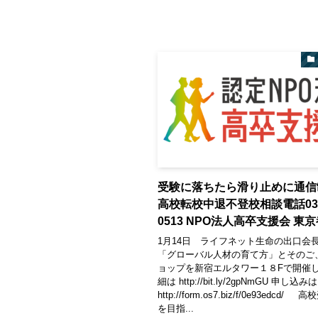
受験に落ちたら滑り止めに通
高校転校中退不登校相談電話03-5
0513 NPO法人高卒支援会 東
1月14日 ライフネット生命の出口
「グローバル人材の育て方」とそのご
ョップを新宿エルタワー１８Fで開催し
細は http://bit.ly/2gpNmGU 申し込
http://form.os7.biz/f/0e93edcd
を目指...