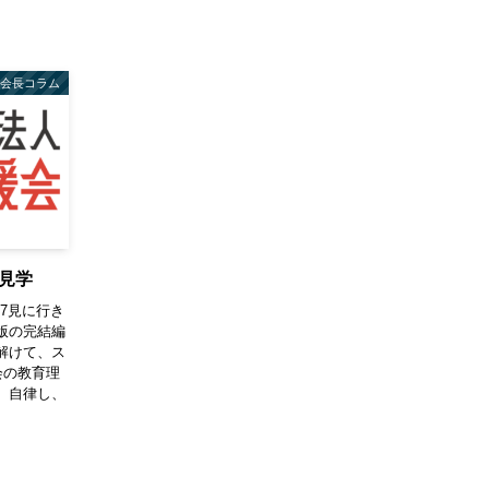
会長コラム
見学
7見に行き
版の完結編
解けて、ス
会の教育理
、自律し、