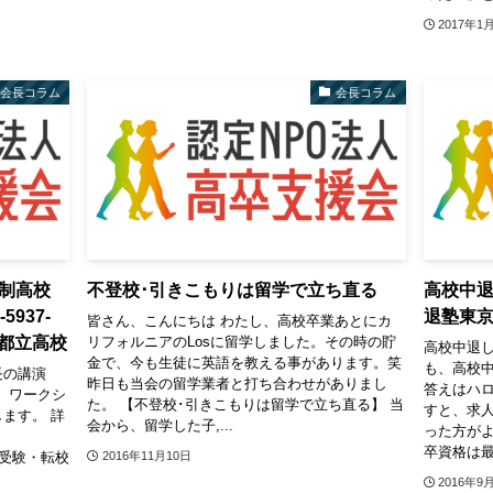
2017年1
会長コラム
会長コラム
信制高校
不登校･引きこもりは留学で立ち直る
高校中退
937-
退塾東
皆さん、こんにちは わたし、高校卒業あとにカ
京都立高校
リフォルニアのLosに留学しました。その時の貯
高校中退し
金で、今も生徒に英語を教える事があります。笑
も、高校
会長の講演
昨日も当会の留学業者と打ち合わせがありまし
答えはハ
、ワークシ
た。 【不登校･引きこもりは留学で立ち直る】 当
すと、求人
ます。 詳
会から、留学した子,...
った方が
みは
卒資格は最
/ 高校受験・転校
2016年11月10日
2016年9