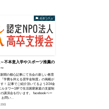
会長コラム
談～不本意入学やスポーツ推薦の
ル～
東京新聞の都心記事にて当会の新しい教育
、『学費を抑える奨学金制度』の掲載が
す！ 記事でご紹介頂いてるよう2/24金
エルタワー18Fで生活困窮家庭の支援制
の講演会を行います。 facebookペー
お問い...
月23日