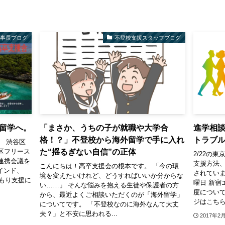
理事長ブログ
不登校支援スタッフブログ
留学へ。
「まさか、うちの子が就職や大学合
進学相
格！？」不登校から海外留学で手に入れ
トラブ
、 渋谷区
た“揺るぎない自信”の正体
区フリース
2/22の
連携会議を
支援方法
こんにちは！高卒支援会の根本です。 「今の環
インド、
されていま
境を変えたいけれど、どうすればいいか分からな
こもり支援に
曜日 新宿
い……」 そんな悩みを抱える生徒や保護者の方
度について
から、最近よくご相談いただくのが「海外留学」
ジはこちら 
についてです。 「不登校なのに海外なんて大丈
夫？」と不安に思われる...
2017年2