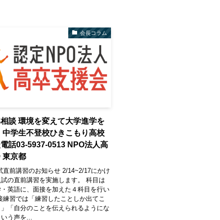
会長コラム
相談 環境を変えて大学進学を
 中学生不登校ひきこもり高校
話03-5937-0513 NPO法人高
 東京都
直前講習のお知らせ 2/14~2/17にかけ
試の直前講習を実施します。 科目は
学・英語に、面接を加えた４科目を行い
接練習では「練習したことしか出てこ
！」「自分のことを伝えられるようにな
いう声を...