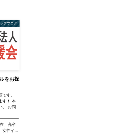
タッフブログ
ルをお探
頭です。
ます！ 本
い。 お問
━━━━━
現在、高卒
性イ...