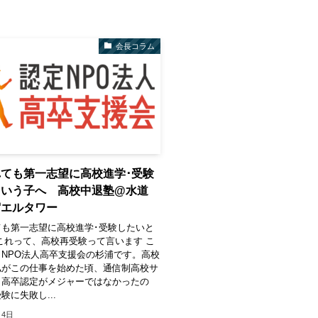
会長コラム
ても第一志望に高校進学･受験
という子へ 高校中退塾@水道
宿エルタワー
ても第一志望に高校進学･受験したいと
これって、高校再受験って言います こ
NPO法人高卒支援会の杉浦です。高校
私がこの仕事を始めた頃、通信制高校サ
、高卒認定がメジャーではなかったの
験に失敗し...
月4日