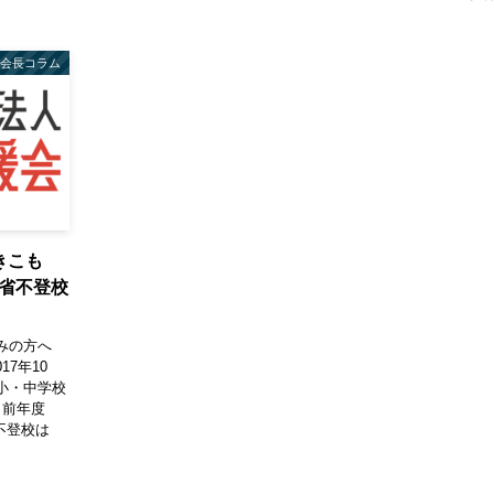
会長コラム
きこも
省不登校
みの方へ
7年10
小・中学校
人（前年度
校不登校は