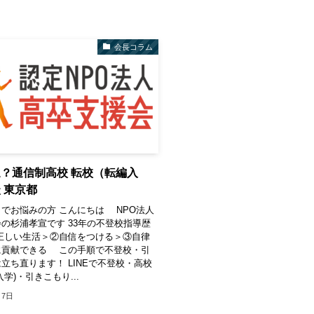
会長コラム
？通信制高校 転校（転編入
 東京都
でお悩みの方 こんにちは NPO法人
の杉浦孝宣です 33年の不登校指導歴
正しい生活＞②自信をつける＞③自律
に貢献できる この手順で不登校・引
立ち直ります！ LINEで不登校・高校
学)・引きこもり...
月7日