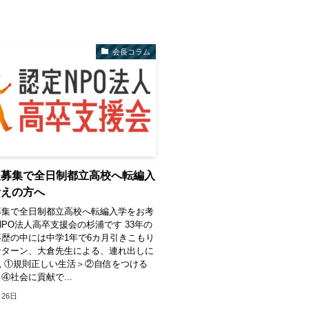
会長コラム
欠募集で全日制都立高校へ転編入
考えの方へ
募集で全日制都立高校へ転編入学をお考
NPO法人高卒支援会の杉浦です 33年の
歴の中には中学1年で6カ月引きこもり
ンターン、大倉先生による、連れ出しに
 ①規則正しい生活＞②自信をつける
④社会に貢献で...
月26日