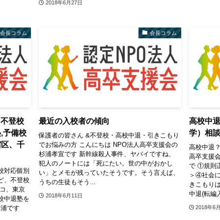
2018年6月27日
会長コラム
会長コラム
 不登校
最近の入校者の傾向
高校中退
,予備校
学）相談
保護者の皆さん &不登校・高校中退・引きこもり
宿区、千
でお悩みの方 こんにちは NPO法人高卒支援会の
高校中退？
杉浦孝宣です 新幹線殺人事件、ヤバイですね、
高卒支援会
犯人のノートには「死にたい。世の中がおかし
で ①規則
校対応個別
い」とメモが残っていたそうです。そう言えば、
＞④社会
ど、不登校
うちの生徒もそう...
きこもりは
ココ、東京
中退(転編入
2018年6月11日
校中退塾を
杉浦です
2018年6