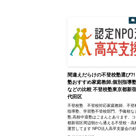
間違えだらけの不登校塾選び?!
塾おすすめ家庭教師,個別指導塾
などの比較 不登校塾東京都新
代田区
不登校塾 不登校対応家庭教師、不登
指導塾、学習塾不登校部門、予備校な
塾,高校中退塾はごまんとあります、
都新宿区周辺朝から通える不登校・高
運営してます NPO法人高卒支援会の