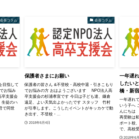
会長コラム
会長コラム
保護者さまにお願い
一年遅れ
したい
を目指して
保護者の皆さん &不登校・高校中退・引きこもり
橋・新
りでお悩み
でお悩みの方 おはようございます NPO法人高
高卒支援会
卒支援会の杉浦孝宣です 今日は子ども達、鎌倉
一年遅れ
E、生徒のハ
遠足、よい天気出よかったです スタッフ 竹村
いう子へ 
君で同世
が引率します。こうしたイベントがキッカケで動
んにちは 
き出す、不登校・...
再受験は
ポート校
2018年6月4日
で、高校受
2018年6