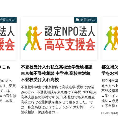
会長コラム
会長コラム
きこも
不登校受け入れ私立高校進学受験相談
都立補
東京都不登校相談 中学生,高校生対象
学をお
不登校受け入れ高校
みの方へ
都立補欠
あり、受賞
えの方へ 
不登校中学生で東京都内で高校進学,受験でお悩
している、
不登校指導
みの方へ 不登校相談を東京都で33年間,NPO法人
体の寄付は
→学生イ
高卒支援会の杉浦です 先日,不登校でも東京都立
で、本来、
成功←必見
高校に行ける選択肢を書かせて頂きました。で
＞③自律＞
は、私立高校はどうでしょうか？ 大好評！ 不
登校相談・保護者会の...
2018年6