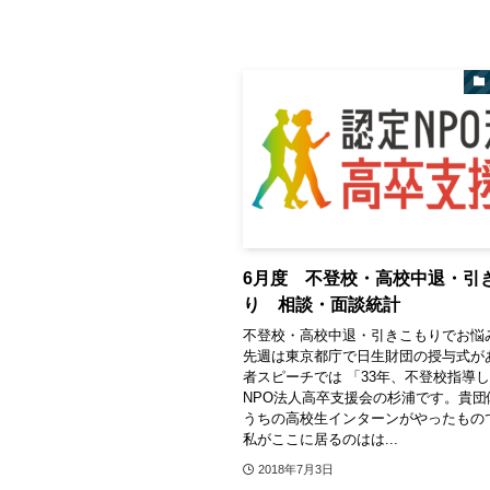
6月度 不登校・高校中退・引
り 相談・面談統計
不登校・高校中退・引きこもりでお悩
先週は東京都庁で日生財団の授与式が
者スピーチでは 「33年、不登校指導
NPO法人高卒支援会の杉浦です。貴団
うちの高校生インターンがやったもの
私がここに居るのはは...
2018年7月3日