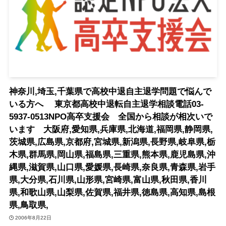
神奈川,埼玉,千葉県で高校中退自主退学問題で悩んで
いる方へ 東京都高校中退転自主退学相談電話03-
5937-0513NPO高卒支援会 全国から相談が相次いで
います 大阪府,愛知県,兵庫県,北海道,福岡県,静岡県,
茨城県,広島県,京都府,宮城県,新潟県,長野県,岐阜県,栃
木県,群馬県,岡山県,福島県,三重県,熊本県,鹿児島県,沖
縄県,滋賀県,山口県,愛媛県,長崎県,奈良県,青森県,岩手
県,大分県,石川県,山形県,宮崎県,富山県,秋田県,香川
県,和歌山県,山梨県,佐賀県,福井県,徳島県,高知県,島根
県,鳥取県,
2006年8月22日