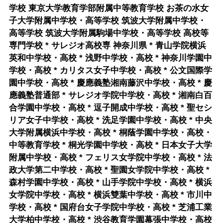
学校 東京大学教育学部附属中等教育学校 お茶の水女
子大学附属中学校・高等学校 筑波大学附属中学校・
高等学校 筑波大学附属駒場中学校・高等学校 高校等
専門学校 * サレジオ高校専 神奈川県 * 青山学院横浜
英和中学校・高校 * 浅野中学校・高校 * 神奈川学園中
学校・高校 * カリタス女子中学校・高校 * 公文国際学
園中学校・高校 * 慶應義塾湘南藤沢中学校・高校 * 慶
應義塾普通部 * サレジオ学院中学校・高校 * 湘南白百
合学園中学校・高校 * 逗子開成中学校・高校 * 聖セシ
リア女子中学校・高校 * 洗足学園中学校・高校 * 中央
大学附属横浜中学校・高校 * 桐蔭学園中学校・高校・
中等教育学校 * 桐光学園中学校・高校 * 日本女子大学
附属中学校・高校 * フェリス女学院中学校・高校 * 法
政大学第二中学校・高校 * 聖園女学院中学校・高校 *
森村学園中学校・高校 * 山手学院中学校・高校 * 横浜
女学院中学校・高校 * 横浜雙葉中学校・高校 * 市川中
学校・高校 * 国府台女子学院中学校・高校 * 芝浦工業
大学柏中学校・高校 * 渋谷教育学園幕張中学校・高校