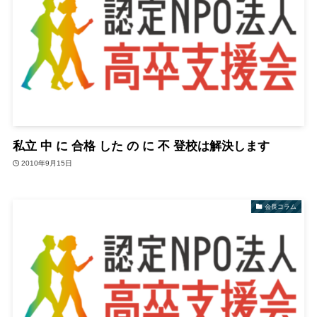
私立 中 に 合格 した の に 不 登校は解決します
2010年9月15日
会長コラム