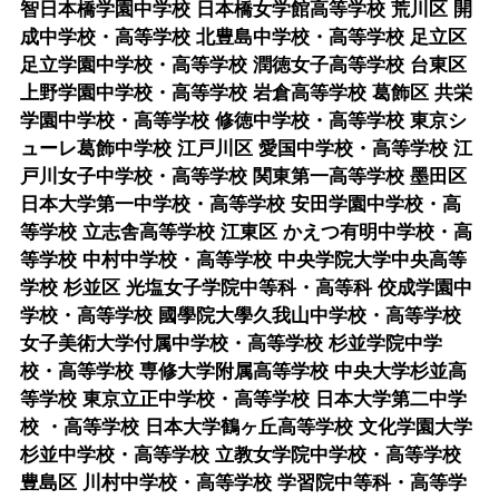
智日本橋学園中学校 日本橋女学館高等学校 荒川区 開
成中学校・高等学校 北豊島中学校・高等学校 足立区
足立学園中学校・高等学校 潤徳女子高等学校 台東区
上野学園中学校・高等学校 岩倉高等学校 葛飾区 共栄
学園中学校・高等学校 修徳中学校・高等学校 東京シ
ューレ葛飾中学校 江戸川区 愛国中学校・高等学校 江
戸川女子中学校・高等学校 関東第一高等学校 墨田区
日本大学第一中学校・高等学校 安田学園中学校・高
等学校 立志舎高等学校 江東区 かえつ有明中学校・高
等学校 中村中学校・高等学校 中央学院大学中央高等
学校 杉並区 光塩女子学院中等科・高等科 佼成学園中
学校・高等学校 國學院大學久我山中学校・高等学校
女子美術大学付属中学校・高等学校 杉並学院中学
校・高等学校 専修大学附属高等学校 中央大学杉並高
等学校 東京立正中学校・高等学校 日本大学第二中学
校 ・高等学校 日本大学鶴ヶ丘高等学校 文化学園大学
杉並中学校・高等学校 立教女学院中学校・高等学校
豊島区 川村中学校・高等学校 学習院中等科・高等学