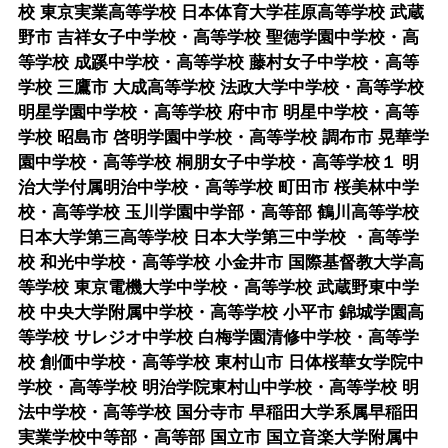
校 東京実業高等学校 日本体育大学荏原高等学校 武蔵
野市 吉祥女子中学校・高等学校 聖徳学園中学校・高
等学校 成蹊中学校・高等学校 藤村女子中学校・高等
学校 三鷹市 大成高等学校 法政大学中学校・高等学校
明星学園中学校・高等学校 府中市 明星中学校・高等
学校 昭島市 啓明学園中学校・高等学校 調布市 晃華学
園中学校・高等学校 桐朋女子中学校・高等学校１ 明
治大学付属明治中学校・高等学校 町田市 桜美林中学
校・高等学校 玉川学園中学部・高等部 鶴川高等学校
日本大学第三高等学校 日本大学第三中学校 ・高等学
校 和光中学校・高等学校 小金井市 国際基督教大学高
等学校 東京電機大学中学校・高等学校 武蔵野東中学
校 中央大学附属中学校・高等学校 小平市 錦城学園高
等学校 サレジオ中学校 白梅学園清修中学校・高等学
校 創価中学校・高等学校 東村山市 日体桜華女学院中
学校・高等学校 明治学院東村山中学校・高等学校 明
法中学校・高等学校 国分寺市 早稲田大学系属早稲田
実業学校中等部・高等部 国立市 国立音楽大学附属中