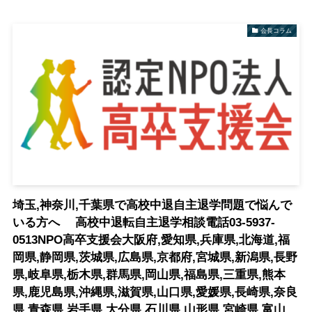
会長コラム
埼玉,神奈川,千葉県で高校中退自主退学問題で悩んで
いる方へ 高校中退転自主退学相談電話03-5937-
0513NPO高卒支援会大阪府,愛知県,兵庫県,北海道,福
岡県,静岡県,茨城県,広島県,京都府,宮城県,新潟県,長野
県,岐阜県,栃木県,群馬県,岡山県,福島県,三重県,熊本
県,鹿児島県,沖縄県,滋賀県,山口県,愛媛県,長崎県,奈良
県,青森県,岩手県,大分県,石川県,山形県,宮崎県,富山