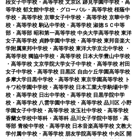
段女子中学校・高等学校 文京区 跡見学園中学校・高
等学校 郁文館中学校・グローバル・高等学校 桜蔭中
学校・高等学校 京華女子中学校・高等学校 京華中学
校・高等学校 駒込中学校・高等学校 淑徳ＳＣ中等
部・高等部 昭和第一高等学校 中央大学高等学校 東洋
女子高等学校 貞静学園中学校・高等学校 東邦音楽大
学附属東邦中学校・高等学校 東洋大学京北中学校 ・
高等学校 獨協中学校・高等学校 日本大学豊山中学校
・高等学校 文京学院大学女子中学校・高等学校 村田
女子中学校・高等学校 目黒区 自由ケ丘学園高等学校
多摩大学目黒中学校・高等学校 東京学園高等学校 ト
キワ松学園中学校・高等学校 日本工業大学駒場中学
校・高等学校 日出中学校・高等学校 目黒学院中学
校・高等学校 八雲学園中学校・高等学校 品川区 小野
学園女子中学校・高等学校 攻玉社中学校・高等学校
香蘭女学校中等科・高等科 品川女子学院中等部・高
等部 青稜中学校・高等学校 日本音楽高等学校 文教大
学付属中学校・高等学校 朋友学院高等学校 中央区 開