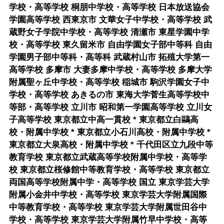
学校・高等学校 桐朋中学校・高等学校 日本放送協会
学園高等学校 西東京市 文華女子中学校・高等学校 武
蔵野女子学院中学校・高等学校 清瀬市 東星学園中学
校・高等学校 東久留米市 自由学園女子部中等科 自由
学園男子部中等科・高等科 武蔵村山市 拓殖大学第一
高等学校 多摩市 大妻多摩中学校・高等学校 多摩大学
附属聖ヶ丘中学校・高等学校 稲城市 駒沢学園女子中
学校・高等学校 あきるの市 東海大学菅生高等学校中
等部・高等学校 立川市 昭和第一学園高等学校 立川女
子高等学校 東京都立中高一貫校 * 東京都立白鷗高
校・附属中学校 * 東京都立小石川高校・附属中学校 *
東京都立大泉高校・附属中学校 * 千代田区立九段中等
教育学校 東京都立武蔵高等学校附属中学校・高等学
校 東京都立桜修館中等教育学校・高等学校 東京都立
両国高等学校附属中学・高等学校 国立 東京学芸大学
附属小金井中学校・高等学校 東京学芸大学附属国際
中等教育学校・高等学校 東京学芸大学附属世田谷中
学校・高等学校 東京学芸大学附属竹早中学校・高等