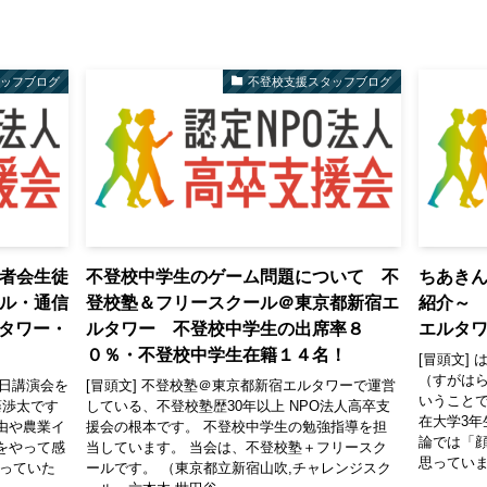
タッフブログ
不登校支援スタッフブログ
護者会生徒
不登校中学生のゲーム問題について 不
ちあき
ール・通信
登校塾＆フリースクール＠東京都新宿エ
紹介～
タワー・
ルタワー 不登校中学生の出席率８
エルタ
０％・不登校中学生在籍１４名！
[冒頭文]
（すがはら
先日講演会を
[冒頭文] 不登校塾＠東京都新宿エルタワーで運営
いうこと
藤渉太です
している、不登校塾歴30年以上 NPO法人高卒支
在大学3
由や農業イ
援会の根本です。 不登校中学生の勉強指導を担
論では「
をやって感
当しています。 当会は、不登校塾＋フリースク
思っています
思っていた
ールです。 （東京都立新宿山吹,チャレンジスク