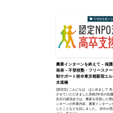
不登校支援ス
農業インターンを終えて – 保
発表 – 不登校塾・フリースク
制サポート校＠東京都新宿エル
水道橋
[冒頭文] こんにちは はじめまして 
させていただきました高校2年生の佐
先日の講演会では、農家を目指した理
ンターンの作業内容、農業インターン
じたことなどを話しました。 自分が