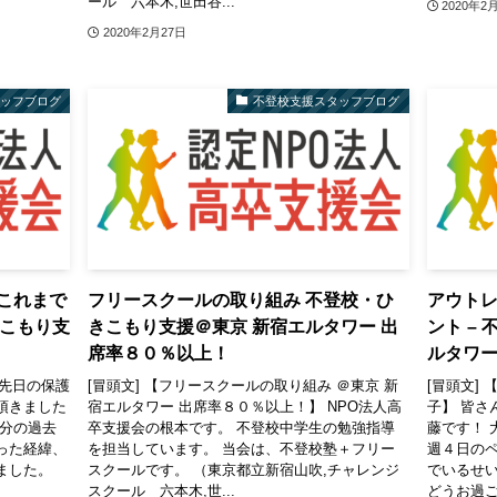
ール 六本木,世田谷...
2020年2
2020年2月27日
タッフブログ
不登校支援スタッフブログ
 これまで
フリースクールの取り組み 不登校・ひ
アウトレ
きこもり支
きこもり支援＠東京 新宿エルタワー 出
ント –
席率８０％以上！
ルタワ
 先日の保護
[冒頭文] 【フリースクールの取り組み ＠東京 新
[冒頭文]
頂きました
宿エルタワー 出席率８０％以上！】 NPO法人高
子】 皆さ
自分の過去
卒支援会の根本です。 不登校中学生の勉強指導
藤です！ 
った経緯、
を担当しています。 当会は、不登校塾＋フリー
週４日の
ました。
スクールです。 （東京都立新宿山吹,チャレンジ
でいるせ
スクール 六本木,世...
どうお過ご