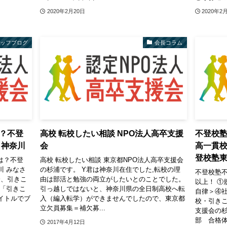
2020年2月20日
2020年2
タッフブログ
会長コラム
？不登
高校 転校したい相談 NPO法人高卒支援
不登校塾
 神奈川
会
高一貫校
登校塾
は？不登
高校 転校したい相談 東京都NPO法人高卒支援会
川 みなさ
の杉浦です。 Y君は神奈川在住でした,転校の理
不登校塾不
会、引きこ
由は部活と勉強の両立がしたいとのことでした。
以上！ ①
、「引きこ
引っ越しではないと、神奈川県の全日制高校へ転
自律＞④
イトルでブ
入（編入転学）ができませんでしたので、東京都
校・引きこ
立欠員募集＝補欠募...
支援会の
部 合格体
2017年4月12日