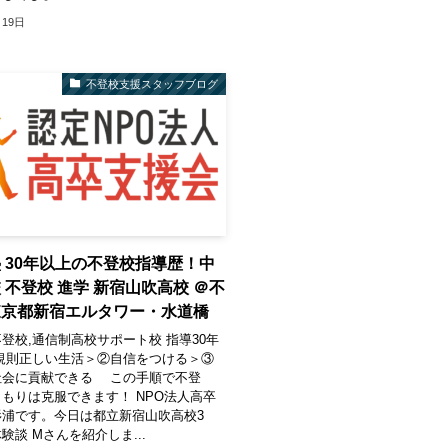
月19日
不登校支援スタッフブログ
 30年以上の不登校指導歴！中
 不登校 進学 新宿山吹高校 ＠不
東京都新宿エルタワー・水道橋
登校,通信制高校サポート校 指導30年
規則正しい生活＞②自信をつける＞③
社会に貢献できる この手順で不登
もりは克服できます！ NPO法人高卒
杉浦です。今日は都立新宿山吹高校3
験談 Mさんを紹介しま...