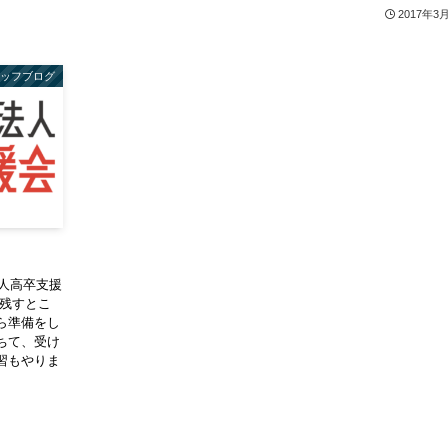
2017年3
タッフブログ
人高卒支援
後残すとこ
ら準備をし
ちて、受け
習もやりま