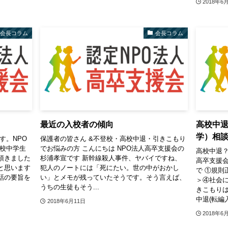
2018年6
会長コラム
会長コラム
最近の入校者の傾向
高校中退
学）相談
す。NPO
保護者の皆さん &不登校・高校中退・引きこもり
登校中学生
でお悩みの方 こんにちは NPO法人高卒支援会の
高校中退？
頂きました
杉浦孝宣です 新幹線殺人事件、ヤバイですね、
高卒支援会
と思います
犯人のノートには「死にたい。世の中がおかし
で ①規則
話の要旨を
い」とメモが残っていたそうです。そう言えば、
＞④社会
うちの生徒もそう...
きこもりは
中退(転編入
2018年6月11日
2018年6