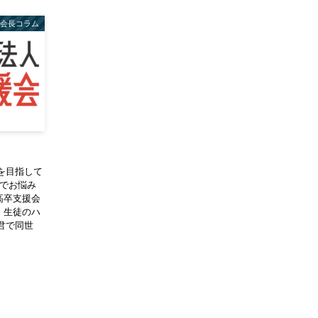
会長コラム
を目指して
りでお悩み
高卒支援会
E、生徒のハ
君で同世