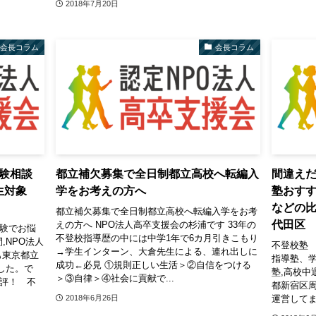
2018年7月20日
会長コラム
会長コラム
受験相談
都立補欠募集で全日制都立高校へ転編入
間違えだ
校生対象
学をお考えの方へ
塾おすす
などの比
都立補欠募集で全日制都立高校へ転編入学をお考
代田区
えの方へ NPO法人高卒支援会の杉浦です 33年の
受験でお悩
不登校指導歴の中には中学1年で6カ月引きこもり
,NPO法人
不登校塾
→学生インターン、大倉先生による、連れ出しに
も東京都立
指導塾、
成功←必見 ①規則正しい生活＞②自信をつける
した。で
塾,高校中
＞③自律＞④社会に貢献で...
好評！ 不
都新宿区
運営してま
2018年6月26日