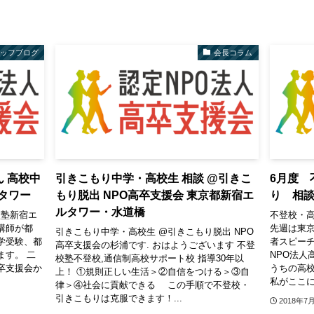
タッフブログ
会長コラム
ん 高校中
引きこもり中学・高校生 相談 @引きこ
6月度 
タワー
もり脱出 NPO高卒支援会 東京都新宿エ
り 相
ルタワー・水道橋
校塾新宿エ
不登校・
講師が都
先週は東
引きこもり中学・高校生 @引きこもり脱出 NPO
学受験、都
者スピーチ
高卒支援会の杉浦です. おはようございます 不登
ます。 二
NPO法人
校塾不登校,通信制高校サポート校 指導30年以
卒支援会か
うちの高
上！ ①規則正しい生活＞②自信をつける＞③自
私がここに
律＞④社会に貢献できる この手順で不登校・
引きこもりは克服できます！...
2018年7