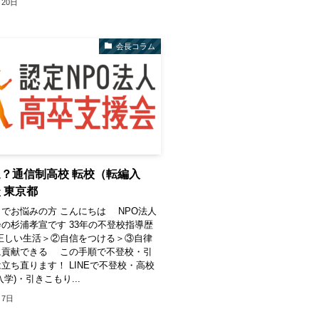
月20日
会長コラム
？通信制高校 転校（転編入
 東京都
でお悩みの方 こんにちは NPO法人
の杉浦孝宣です 33年の不登校指導歴
正しい生活＞②自信をつける＞③自律
に貢献できる この手順で不登校・引
立ち直ります！ LINEで不登校・高校
学)・引きこもり...
月7日