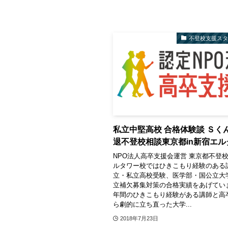
不登校支援ス
私立中堅高校 合格体験談 Ｓく
退不登校相談東京都in新宿エル
NPO法人高卒支援会運営 東京都不登
ルタワー校ではひきこもり経験のある
立・私立高校受験、医学部・国公立大
立補欠募集対策の合格実績をあげてい
年間のひきこもり経験がある講師と高
ら劇的に立ち直った大学...
2018年7月23日