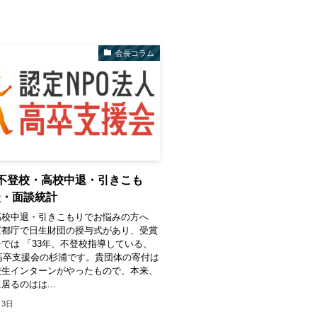
会長コラム
不登校・高校中退・引きこも
談・面談統計
高校中退・引きこもりでお悩みの方へ
京都庁で日生財団の授与式があり、受賞
では 「33年、不登校指導している、
高卒支援会の杉浦です。貴団体の寄付は
校生インターンがやったもので、本来、
居るのはは...
月3日