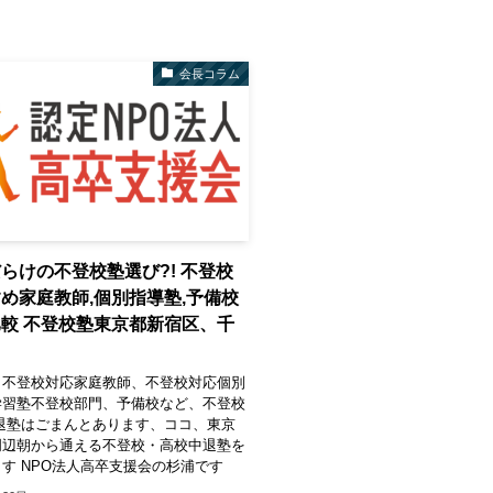
会長コラム
らけの不登校塾選び?! 不登校
め家庭教師,個別指導塾,予備校
較 不登校塾東京都新宿区、千
 不登校対応家庭教師、不登校対応個別
学習塾不登校部門、予備校など、不登校
退塾はごまんとあります、ココ、東京
周辺朝から通える不登校・高校中退塾を
す NPO法人高卒支援会の杉浦です