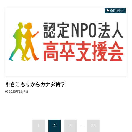
会長コラム
引きこもりからカナダ留学
2020年1月7日
1
2
3
...
23