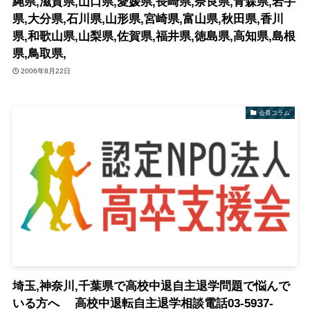
縄県,滋賀県,山口県,愛媛県,長崎県,奈良県,青森県,岩手
県,大分県,石川県,山形県,宮崎県,富山県,秋田県,香川
県,和歌山県,山梨県,佐賀県,福井県,徳島県,高知県,島根
県,鳥取県,
2006年8月22日
会長コラム
埼玉,神奈川,千葉県で高校中退自主退学問題で悩んで
いる方へ 高校中退転自主退学相談電話03-5937-