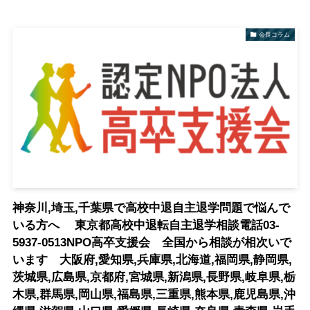
会長コラム
神奈川,埼玉,千葉県で高校中退自主退学問題で悩んで
いる方へ 東京都高校中退転自主退学相談電話03-
5937-0513NPO高卒支援会 全国から相談が相次いで
います 大阪府,愛知県,兵庫県,北海道,福岡県,静岡県,
茨城県,広島県,京都府,宮城県,新潟県,長野県,岐阜県,栃
木県,群馬県,岡山県,福島県,三重県,熊本県,鹿児島県,沖