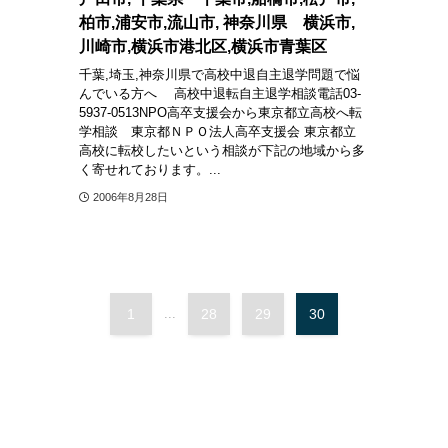
柏市,浦安市,流山市, 神奈川県 横浜市,
川崎市,横浜市港北区,横浜市青葉区
千葉,埼玉,神奈川県で高校中退自主退学問題で悩
んでいる方へ 高校中退転自主退学相談電話03-
5937-0513NPO高卒支援会から東京都立高校へ転
学相談 東京都ＮＰＯ法人高卒支援会 東京都立
高校に転校したいという相談が下記の地域から多
く寄せれております。...
2006年8月28日
1
...
28
29
30