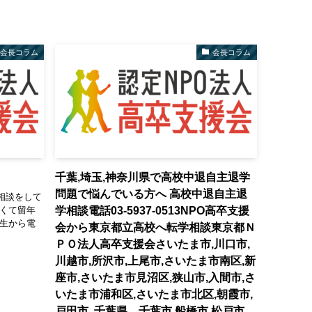
会長コラム
会長コラム
千葉,埼玉,神奈川県で高校中退自主退学
問題で悩んでいる方へ 高校中退自主退
相談をして
学相談電話03-5937-0513NPO高卒支援
なくて留年
先生から電
会から東京都立高校へ転学相談東京都Ｎ
ＰＯ法人高卒支援会さいたま市,川口市,
川越市,所沢市,上尾市,さいたま市南区,新
座市,さいたま市見沼区,狭山市,入間市,さ
いたま市浦和区,さいたま市北区,朝霞市,
戸田市, 千葉県 千葉市,船橋市,松戸市,