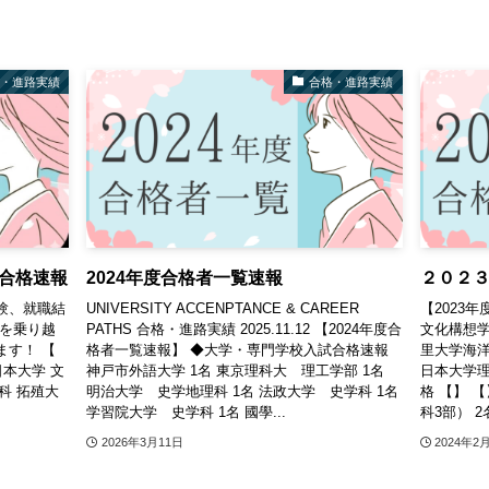
格・進路実績
合格・進路実績
合格速報
2024年度合格者一覧速報
２０２
験、就職結
UNIVERSITY ACCENPTANCE & CAREER
【2023
りを乗り越
PATHS 合格・進路実績 2025.11.12 【2024年度合
文化構想学
ます！ 【
格者一覧速報】 ◆大学・専門学校入試合格速報
里大学海洋
本大学 文
神戸市外語大学 1名 東京理科大 理工学部 1名
日本大学理
科 拓殖大
明治大学 史学地理科 1名 法政大学 史学科 1名
格 【】 
学習院大学 史学科 1名 國學...
科3部） 2
2026年3月11日
2024年2