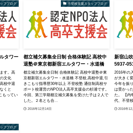
タッフブログ
不登校支援スタッフブログ
ルタワー
都立補欠募集全日制 合格体験記 高校中
新宿山吹
退塾＠東京都新宿エルタワー・水道橋
5937-05
います。高
都立補欠募集全日制 合格体験記 高校中退塾＠東
2016年
吹の文化
京都新宿エルタワー・水道橋 不登校,高校中退,引
が大きく
 高校中退
きこもり指導歴30年以上 不登校塾 通信制高校サ
今年を振り
少なくと
ポート校運営のNPO法人高卒支援会の杉浦です。
は受かっ
こもってい
今回、第三学期都立補欠募集を受けた子は２人で
た。 【内
した。２名とも合...
代、不登校
2016年12月14日
2016年1
タッフブログ