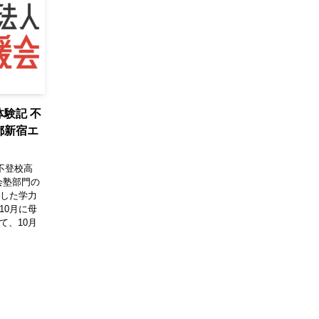
体験記 不
都新宿エ
不登校高
会塾部門の
格した学力
10月に母
て、10月