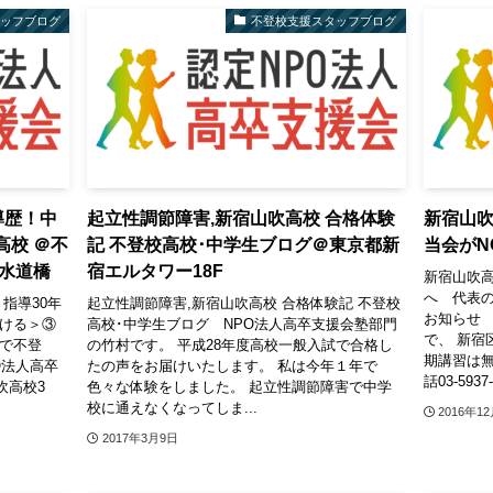
タッフブログ
不登校支援スタッフブログ
導歴！中
起立性調節障害,新宿山吹高校 合格体験
新宿山
高校 ＠不
記 不登校高校･中学生ブログ＠東京都新
当会がN
水道橋
宿エルタワー18F
新宿山吹
へ 代表の
指導30年
起立性調節障害,新宿山吹高校 合格体験記 不登校
お知らせ 12/
つける＞③
高校･中学生ブログ NPO法人高卒支援会塾部門
で、 新宿
で不登
の竹村です。 平成28年度高校一般入試で合格し
期講習は無
O法人高卒
たの声をお届けいたします。 私は今年１年で
話03-5937-
吹高校3
色々な体験をしました。 起立性調節障害で中学
校に通えなくなってしま...
2016年1
2017年3月9日