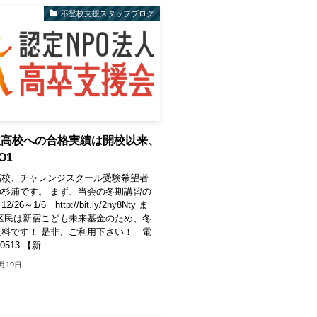
不登校支援スタッフブログ
吹高校への合格実績は開校以来、
O1
高校、チャレンジスクール受験希望者
杉浦です。 まず、当会の冬期講習の
26～1/6 http://bit.ly/2hy8Nty ま
区民は新宿こども未来基金のため、冬
料です！ 是非、ご利用下さい！ 電
0513 【新...
2月19日