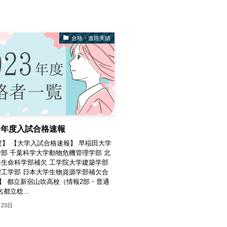
合格・進路実績
３年度入試合格速報
年度】 【大学入試合格速報】 早稲田大学
部 千葉科学大学動物危機管理学部 北
生命科学部補欠 工学院大学建築学部
工学部 日本大学生物資源学部補欠合
【】 都立新宿山吹高校（情報2部・普通
名都立稔...
月23日