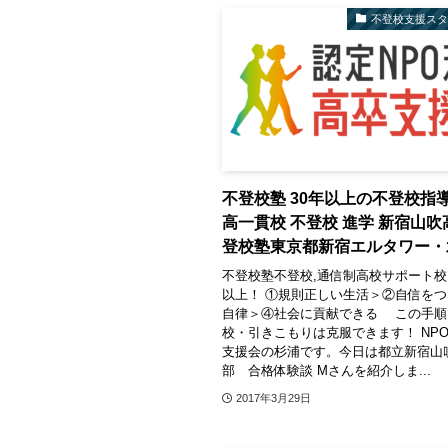
不登校支援ス
不登校塾 30年以上の不登校指
高一貫校 不登校 進学 新宿山吹
登校塾東京都新宿エルタワー・
不登校塾不登校,通信制高校サポート校 
以上！ ①規則正しい生活＞②自信を
自律＞④社会に貢献できる この手順
校・引きこもりは克服できます！ NP
支援会の杉浦です。今日は都立新宿山
部 合格体験談 Mさんを紹介しま...
2017年3月29日