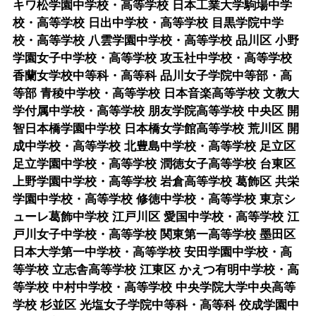
キワ松学園中学校・高等学校 日本工業大学駒場中学
校・高等学校 日出中学校・高等学校 目黒学院中学
校・高等学校 八雲学園中学校・高等学校 品川区 小野
学園女子中学校・高等学校 攻玉社中学校・高等学校
香蘭女学校中等科・高等科 品川女子学院中等部・高
等部 青稜中学校・高等学校 日本音楽高等学校 文教大
学付属中学校・高等学校 朋友学院高等学校 中央区 開
智日本橋学園中学校 日本橋女学館高等学校 荒川区 開
成中学校・高等学校 北豊島中学校・高等学校 足立区
足立学園中学校・高等学校 潤徳女子高等学校 台東区
上野学園中学校・高等学校 岩倉高等学校 葛飾区 共栄
学園中学校・高等学校 修徳中学校・高等学校 東京シ
ューレ葛飾中学校 江戸川区 愛国中学校・高等学校 江
戸川女子中学校・高等学校 関東第一高等学校 墨田区
日本大学第一中学校・高等学校 安田学園中学校・高
等学校 立志舎高等学校 江東区 かえつ有明中学校・高
等学校 中村中学校・高等学校 中央学院大学中央高等
学校 杉並区 光塩女子学院中等科・高等科 佼成学園中