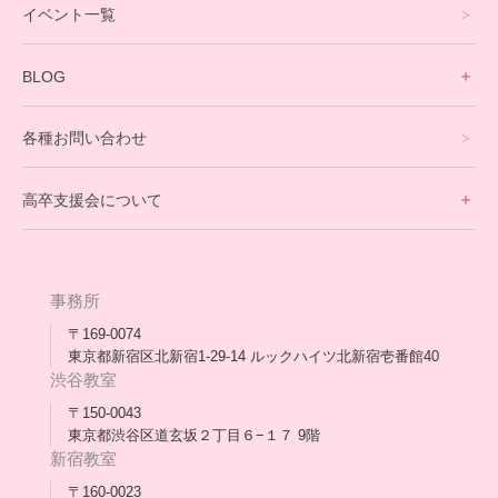
イベント一覧
英会話・海外留学コース
寮生活サポート
BLOG
理事長ブログ一覧
在校生の声
各種お問い合わせ
不登校支援スタッフブログ一覧
卒業生の今
高卒支援会について
保護者交流だより一覧
アウトリーチ支援
[家庭訪問カウンセリング]
団体概要
高卒支援会だより一覧
年次報告
事務所
会長コラム一覧
メディア出演
〒169-0074
東京都新宿区北新宿1-29-14 ルックハイツ北新宿壱番館40
スタッフ紹介
渋谷教室
〒150-0043
出版書
東京都渋谷区道玄坂２丁目６−１７ 9階
新宿教室
合格・進路実績
〒160-0023