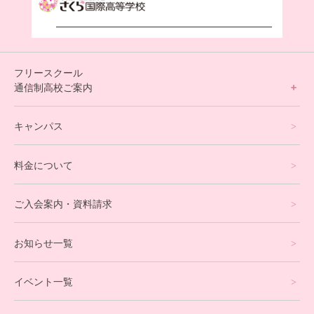
フリースクール
通信制高校ご案内
フリースクールについて
キャンパス
通信制高校サポート校について
料金について
オンラインコース
eスポーツコース
ご入会案内・資料請求
プログラミングコース
お知らせ一覧
就労支援コース
イベント一覧
英会話・海外留学コース