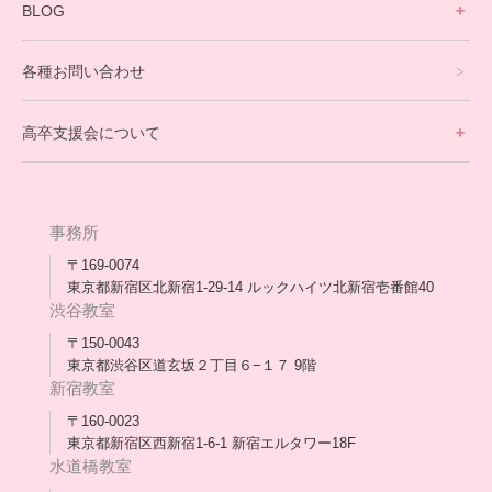
寮生活サポート
BLOG
理事長ブログ一覧
在校生の声
各種お問い合わせ
不登校支援スタッフブログ一覧
卒業生の今
高卒支援会について
保護者交流だより一覧
アウトリーチ支援
[家庭訪問カウンセリング]
団体概要
高卒支援会だより一覧
年次報告
事務所
会長コラム一覧
メディア出演
〒169-0074
東京都新宿区北新宿1-29-14 ルックハイツ北新宿壱番館40
スタッフ紹介
渋谷教室
〒150-0043
出版書
東京都渋谷区道玄坂２丁目６−１７ 9階
新宿教室
合格・進路実績
〒160-0023
東京都新宿区西新宿1-6-1 新宿エルタワー18F
協力団体
水道橋教室