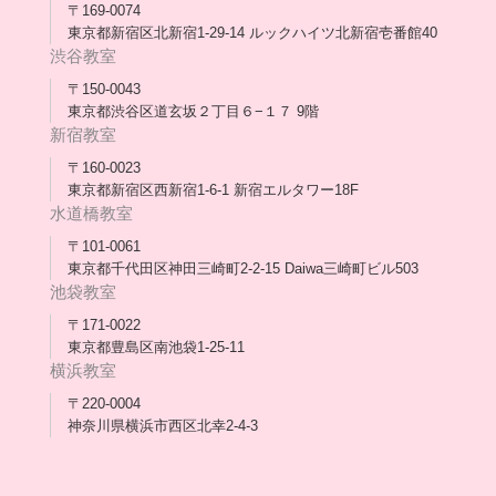
メディア出演
〒169-0074
東京都新宿区北新宿1-29-14 ルックハイツ北新宿壱番館40
スタッフ紹介
渋谷教室
〒150-0043
出版書
東京都渋谷区道玄坂２丁目６−１７ 9階
新宿教室
合格・進路実績
〒160-0023
東京都新宿区西新宿1-6-1 新宿エルタワー18F
協力団体
水道橋教室
理事長・会長あいさつ
〒101-0061
東京都千代田区神田三崎町2-2-15 Daiwa三崎町ビル503
保護者会
池袋教室
〒171-0022
採用情報
東京都豊島区南池袋1-25-11
横浜教室
〒220-0004
神奈川県横浜市西区北幸2-4-3