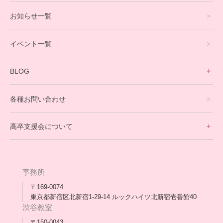
プログラミングコース
お知らせ一覧
就労支援コース
イベント一覧
英会話・海外留学コース
寮生活サポート
BLOG
理事長ブログ一覧
在校生の声
各種お問い合わせ
不登校支援スタッフブログ一覧
卒業生の今
高卒支援会について
保護者交流だより一覧
アウトリーチ支援
[家庭訪問カウンセリング]
団体概要
高卒支援会だより一覧
年次報告
事務所
会長コラム一覧
メディア出演
〒169-0074
東京都新宿区北新宿1-29-14 ルックハイツ北新宿壱番館40
スタッフ紹介
渋谷教室
〒150-0043