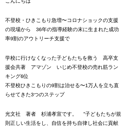
こんにちは
不登校・ひきこもり急増〜コロナショックの支援
の現場から 36年の指導経験の末に生まれた成功
率9割のアウトリーチ支援で
学校に行けなくなった子どもたちを救う 高卒支
援会共著 アマゾン いじめ不登校の売れ筋ラン
キング6位
不登校ひきこもりの9割は治せる〜1万人を立ち直
らせてきた3つのステップ
光文社 著者 杉浦孝宣です。 ”子どもたちが規
則正しい生活をし、自信を持ち自律し社会に貢献