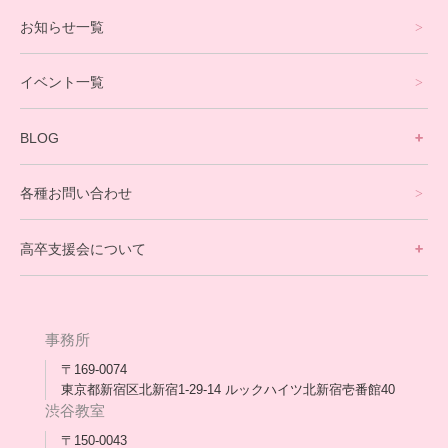
プログラミングコース
お知らせ一覧
就労支援コース
イベント一覧
英会話・海外留学コース
寮生活サポート
BLOG
理事長ブログ一覧
在校生の声
各種お問い合わせ
不登校支援スタッフブログ一覧
卒業生の今
高卒支援会について
保護者交流だより一覧
アウトリーチ支援
[家庭訪問カウンセリング]
団体概要
高卒支援会だより一覧
年次報告
事務所
会長コラム一覧
メディア出演
〒169-0074
東京都新宿区北新宿1-29-14 ルックハイツ北新宿壱番館40
スタッフ紹介
渋谷教室
〒150-0043