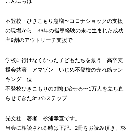
こんにちは
不登校・ひきこもり急増〜コロナショックの支援
の現場から 36年の指導経験の末に生まれた成功
率9割のアウトリーチ支援で
学校に行けなくなった子どもたちを救う 高卒支
援会共著 アマゾン いじめ不登校の売れ筋ラン
キング 位
不登校ひきこもりの9割は治せる〜1万人を立ち直
らせてきた3つのステップ
光文社 著者 杉浦孝宣です。
当会に相談される時は下記、2冊をお読み頂き、
杉