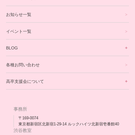
プログラミングコース
お知らせ一覧
就労支援コース
イベント一覧
英会話・海外留学コース
寮生活サポート
BLOG
理事長ブログ一覧
在校生の声
各種お問い合わせ
不登校支援スタッフブログ一覧
卒業生の今
高卒支援会について
保護者交流だより一覧
アウトリーチ支援
[家庭訪問カウンセリング]
団体概要
高卒支援会だより一覧
年次報告
事務所
会長コラム一覧
メディア出演
〒169-0074
東京都新宿区北新宿1-29-14 ルックハイツ北新宿壱番館40
スタッフ紹介
渋谷教室