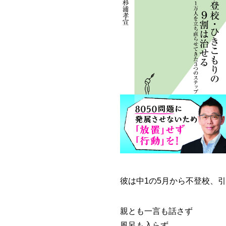
彼は中1の5月から不登校、
親とも一言も話さず
風呂も入らず