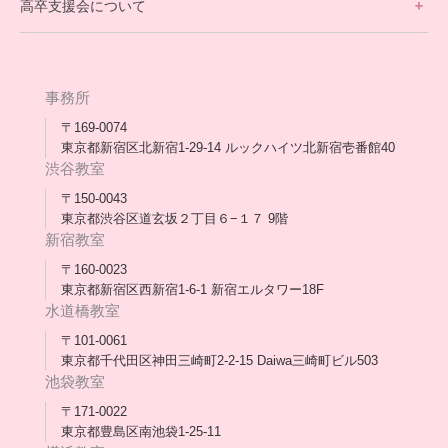
高卒支援会について
保護者交流だより一覧
アウトリーチ支援
[家庭訪問カウンセリング]
団体概要
高卒支援会だより一覧
年次報告
事務所
会長コラム一覧
メディア出演
〒169-0074
東京都新宿区北新宿1-29-14 ルックハイツ北新宿壱番館40
スタッフ紹介
渋谷教室
〒150-0043
出版書
東京都渋谷区道玄坂２丁目６−１７ 9階
新宿教室
合格・進路実績
〒160-0023
東京都新宿区西新宿1-6-1 新宿エルタワー18F
協力団体
水道橋教室
理事長・会長あいさつ
〒101-0061
東京都千代田区神田三崎町2-2-15 Daiwa三崎町ビル503
保護者会
池袋教室
〒171-0022
採用情報
東京都豊島区南池袋1-25-11