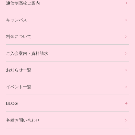
通信制高校ご案内
フリースクールについて
キャンパス
通信制高校サポート校について
料金について
オンラインコース
eスポーツコース
ご入会案内・資料請求
プログラミングコース
お知らせ一覧
就労支援コース
イベント一覧
英会話・海外留学コース
寮生活サポート
BLOG
理事長ブログ一覧
在校生の声
各種お問い合わせ
不登校支援スタッフブログ一覧
卒業生の今