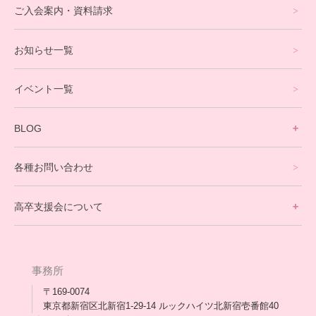
eスポーツコース
ご入会案内・資料請求
プログラミングコース
お知らせ一覧
就労支援コース
イベント一覧
英会話・海外留学コース
寮生活サポート
BLOG
理事長ブログ一覧
在校生の声
各種お問い合わせ
不登校支援スタッフブログ一覧
卒業生の今
高卒支援会について
保護者交流だより一覧
アウトリーチ支援
[家庭訪問カウンセリング]
団体概要
高卒支援会だより一覧
年次報告
事務所
会長コラム一覧
メディア出演
〒169-0074
東京都新宿区北新宿1-29-14 ルックハイツ北新宿壱番館40