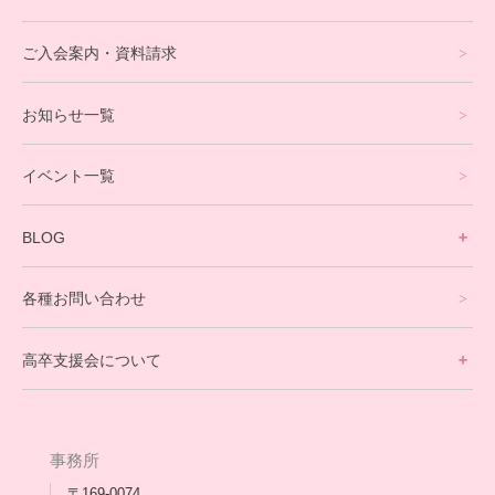
オンラインコース
eスポーツコース
ご入会案内・資料請求
プログラミングコース
お知らせ一覧
就労支援コース
イベント一覧
英会話・海外留学コース
寮生活サポート
BLOG
理事長ブログ一覧
在校生の声
各種お問い合わせ
不登校支援スタッフブログ一覧
卒業生の今
高卒支援会について
保護者交流だより一覧
アウトリーチ支援
[家庭訪問カウンセリング]
団体概要
高卒支援会だより一覧
年次報告
事務所
会長コラム一覧
メディア出演
〒169-0074