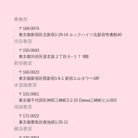
[家庭訪問カウンセリング]
団体概要
高卒支援会だより一覧
年次報告
事務所
会長コラム一覧
メディア出演
〒169-0074
東京都新宿区北新宿1-29-14 ルックハイツ北新宿壱番館40
スタッフ紹介
渋谷教室
〒150-0043
出版書
東京都渋谷区道玄坂２丁目６−１７ 9階
新宿教室
合格・進路実績
〒160-0023
東京都新宿区西新宿1-6-1 新宿エルタワー18F
協力団体
水道橋教室
理事長・会長あいさつ
〒101-0061
東京都千代田区神田三崎町2-2-15 Daiwa三崎町ビル503
保護者会
池袋教室
〒171-0022
採用情報
東京都豊島区南池袋1-25-11
横浜教室
〒220-0004