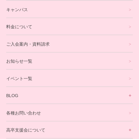
フリースクールについて
キャンパス
通信制高校サポート校について
料金について
オンラインコース
eスポーツコース
ご入会案内・資料請求
プログラミングコース
お知らせ一覧
就労支援コース
イベント一覧
英会話・海外留学コース
寮生活サポート
BLOG
理事長ブログ一覧
在校生の声
各種お問い合わせ
不登校支援スタッフブログ一覧
卒業生の今
高卒支援会について
保護者交流だより一覧
アウトリーチ支援