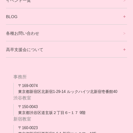
イベント一覧
英会話・海外留学コース
寮生活サポート
BLOG
理事長ブログ一覧
在校生の声
各種お問い合わせ
不登校支援スタッフブログ一覧
卒業生の今
高卒支援会について
保護者交流だより一覧
アウトリーチ支援
[家庭訪問カウンセリング]
団体概要
高卒支援会だより一覧
年次報告
事務所
会長コラム一覧
メディア出演
〒169-0074
東京都新宿区北新宿1-29-14 ルックハイツ北新宿壱番館40
スタッフ紹介
渋谷教室
〒150-0043
出版書
東京都渋谷区道玄坂２丁目６−１７ 9階
新宿教室
合格・進路実績
〒160-0023