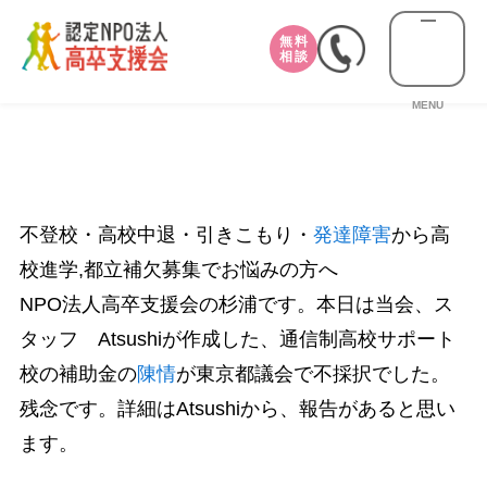
無料
相談
MENU
不登校・高校中退・引きこもり・
発達障害
から高
校進学,都立補欠募集でお悩みの方へ
NPO法人高卒支援会の杉浦です。本日は当会、ス
タッフ Atsushiが作成した、通信制高校サポート
校の補助金の
陳情
が東京都議会で不採択でした。
残念です。詳細はAtsushiから、報告があると思い
ます。