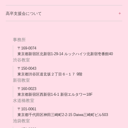
不登校支援スタッフブログ一覧
卒業生の今
高卒支援会について
保護者交流だより一覧
アウトリーチ支援
[家庭訪問カウンセリング]
団体概要
高卒支援会だより一覧
年次報告
事務所
会長コラム一覧
メディア出演
〒169-0074
東京都新宿区北新宿1-29-14 ルックハイツ北新宿壱番館40
スタッフ紹介
渋谷教室
〒150-0043
出版書
東京都渋谷区道玄坂２丁目６−１７ 9階
新宿教室
合格・進路実績
〒160-0023
東京都新宿区西新宿1-6-1 新宿エルタワー18F
協力団体
水道橋教室
理事長・会長あいさつ
〒101-0061
東京都千代田区神田三崎町2-2-15 Daiwa三崎町ビル503
保護者会
池袋教室