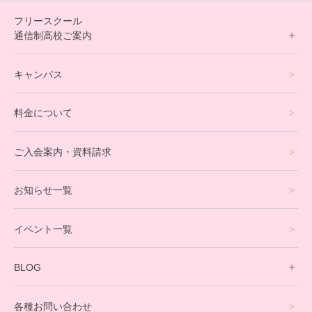
フリースクール
通信制高校ご案内
フリースクールについて
キャンパス
通信制高校サポート校について
料金について
オンラインコース
eスポーツコース
ご入会案内・資料請求
プログラミングコース
お知らせ一覧
就労支援コース
イベント一覧
英会話・海外留学コース
寮生活サポート
BLOG
理事長ブログ一覧
在校生の声
各種お問い合わせ