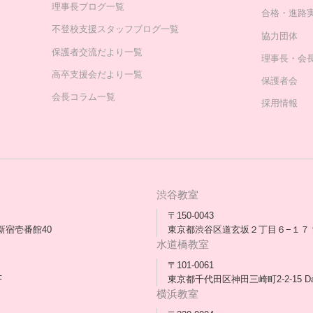
理事長ブログ一覧
合格・進路
不登校支援スタッフブログ一覧
協力団体
保護者交流だより一覧
理事長・会
高卒支援会だより一覧
保護者会
会長コラム一覧
採用情報
渋谷教室
〒150-0043
新宿壱番館40
東京都渋谷区道玄坂２丁目６−１７ 
水道橋教室
〒101-0061
F
東京都千代田区神田三崎町2-2-15 D
横浜教室