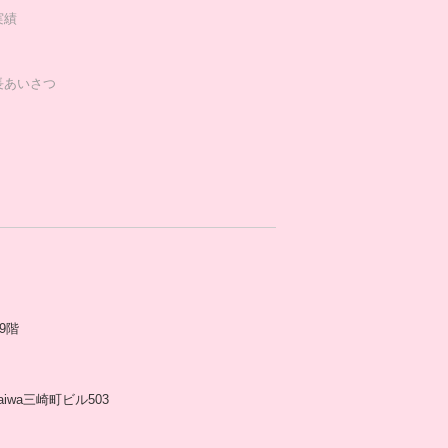
実績
長あいさつ
9階
aiwa三崎町ビル503