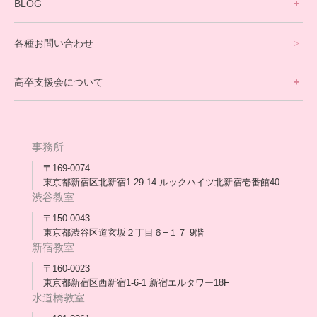
寮生活サポート
BLOG
理事長ブログ一覧
在校生の声
各種お問い合わせ
不登校支援スタッフブログ一覧
卒業生の今
高卒支援会について
保護者交流だより一覧
アウトリーチ支援
[家庭訪問カウンセリング]
団体概要
高卒支援会だより一覧
年次報告
事務所
会長コラム一覧
メディア出演
〒169-0074
東京都新宿区北新宿1-29-14 ルックハイツ北新宿壱番館40
スタッフ紹介
渋谷教室
〒150-0043
出版書
東京都渋谷区道玄坂２丁目６−１７ 9階
新宿教室
合格・進路実績
〒160-0023
東京都新宿区西新宿1-6-1 新宿エルタワー18F
協力団体
水道橋教室
理事長・会長あいさつ