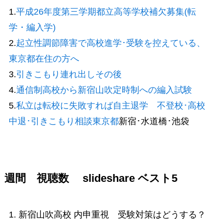
1.
平成26年度第三学期都立高等学校補欠募集(転
学・編入学)
2.
起立性調節障害で高校進学･受験を控えている、
東京都在住の方へ
3.
引きこもり連れ出しその後
4.
通信制高校から新宿山吹定時制への編入試験
5.
私立は転校に失敗すれば自主退学 不登校･高校
中退･引きこもり相談東京都
新宿･水道橋･池袋
週間 視聴数 slideshare ベスト5
1. 新宿山吹高校 内申重視 受験対策はどうする？