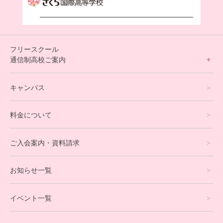
フリースクール
通信制高校ご案内
フリースクールについて
キャンパス
通信制高校サポート校について
料金について
オンラインコース
eスポーツコース
ご入会案内・資料請求
プログラミングコース
お知らせ一覧
就労支援コース
イベント一覧
英会話・海外留学コース