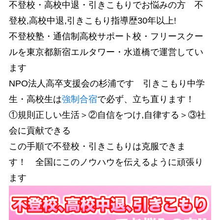
不登校・高校中退・引きこもりでお悩みの方 不
登校,高校中退,引きこもり指導歴30年以上!
不登校塾・通信制高校サポート校・フリースクー
ルを東京都新宿エルタワー・水道橋で運営してい
ます
NPO法人高卒支援会の杉浦です 引きこもり中学
生・高校生は
強制合宿
で必ず、立ち直ります！
①規則正しい生活＞②自信をつけ,自律する＞③社
会に貢献できる
この手順で不登校・引きこもりは克服できま
す！ 全国にこのノウハウを伝えるように頑張り
ます