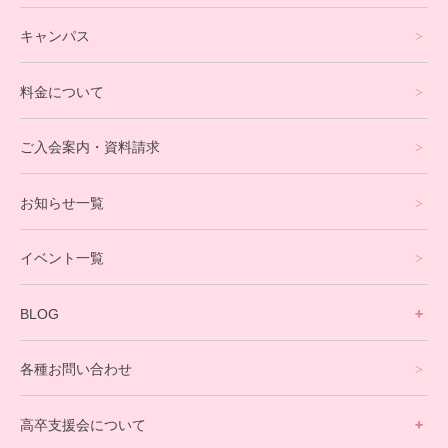
フリースクールについて
キャンパス
通信制高校サポート校について
料金について
オンラインコース
eスポーツコース
ご入会案内・資料請求
プログラミングコース
お知らせ一覧
就労支援コース
イベント一覧
英会話・海外留学コース
寮生活サポート
BLOG
理事長ブログ一覧
在校生の声
各種お問い合わせ
不登校支援スタッフブログ一覧
卒業生の今
高卒支援会について
保護者交流だより一覧
アウトリーチ支援