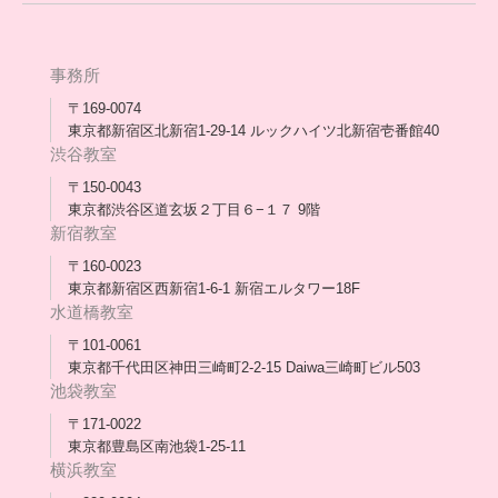
[家庭訪問カウンセリング]
団体概要
高卒支援会だより一覧
年次報告
事務所
会長コラム一覧
メディア出演
〒169-0074
東京都新宿区北新宿1-29-14 ルックハイツ北新宿壱番館40
スタッフ紹介
渋谷教室
〒150-0043
出版書
東京都渋谷区道玄坂２丁目６−１７ 9階
新宿教室
合格・進路実績
〒160-0023
東京都新宿区西新宿1-6-1 新宿エルタワー18F
協力団体
水道橋教室
理事長・会長あいさつ
〒101-0061
東京都千代田区神田三崎町2-2-15 Daiwa三崎町ビル503
保護者会
池袋教室
〒171-0022
採用情報
東京都豊島区南池袋1-25-11
横浜教室