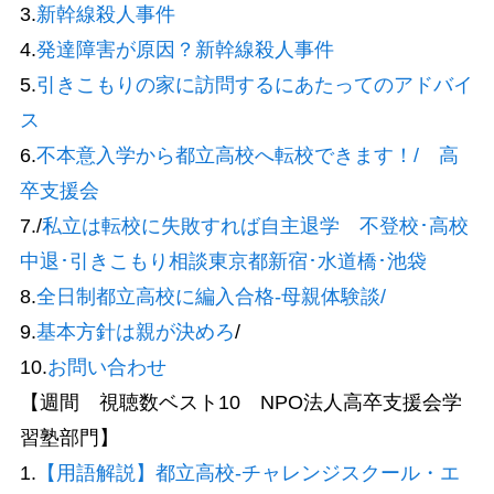
3.
新幹線殺人事件
4.
発達障害が原因？新幹線殺人事件
5.
引きこもりの家に訪問するにあたってのアドバイ
ス
6.
不本意入学から都立高校へ転校できます！/ 高
卒支援会
7./
私立は転校に失敗すれば自主退学 不登校･高校
中退･引きこもり相談東京都新宿･水道橋･池袋
8.
全日制都立高校に編入合格-母親体験談/
9.
基本方針は親が決めろ
/
10.
お問い合わせ
【週間 視聴数ベスト10 NPO法人高卒支援会学
習塾部門】
1.
【用語解説】都立高校-チャレンジスクール・エ