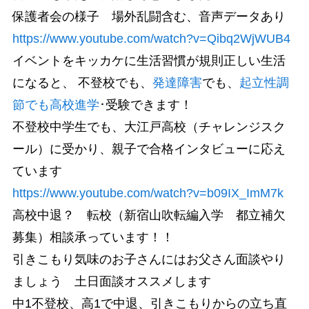
保護者会の様子 場外乱闘含む、音声データあり
https://www.youtube.com/watch?v=Qibq2WjWUB4
イベントをキッカケに生活習慣が規則正しい生活
になると、 不登校でも、
発達障害
でも、
起立性調
節でも高校進学
･受験できます！
不登校中学生でも、大江戸高校（チャレンジスク
ール）に受かり、親子で合格インタビューに応え
ています
https://www.youtube.com/watch?v=b09IX_ImM7k
高校中退？ 転校（新宿山吹転編入学 都立補欠
募集）相談承っています！！
引きこもり気味のお子さんにはお父さん面談やり
ましょう 土日面談オススメします
中1不登校、高1で中退、引きこもりからの立ち直