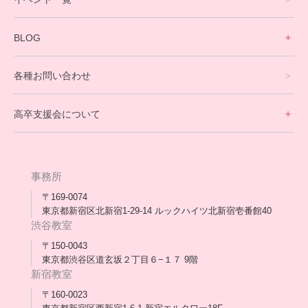
英会話・海外留学コース
寮生活サポート
BLOG
理事長ブログ一覧
在校生の声
各種お問い合わせ
不登校支援スタッフブログ一覧
卒業生の今
高卒支援会について
保護者交流だより一覧
アウトリーチ支援
[家庭訪問カウンセリング]
団体概要
高卒支援会だより一覧
年次報告
事務所
会長コラム一覧
メディア出演
〒169-0074
東京都新宿区北新宿1-29-14 ルックハイツ北新宿壱番館40
スタッフ紹介
渋谷教室
〒150-0043
出版書
東京都渋谷区道玄坂２丁目６−１７ 9階
新宿教室
合格・進路実績
〒160-0023