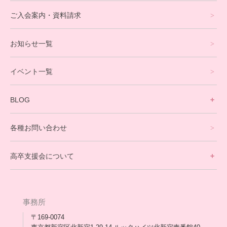
eスポーツコース
ご入会案内・資料請求
プログラミングコース
お知らせ一覧
就労支援コース
イベント一覧
英会話・海外留学コース
寮生活サポート
BLOG
理事長ブログ一覧
在校生の声
各種お問い合わせ
不登校支援スタッフブログ一覧
卒業生の今
高卒支援会について
保護者交流だより一覧
アウトリーチ支援
[家庭訪問カウンセリング]
団体概要
高卒支援会だより一覧
年次報告
事務所
会長コラム一覧
メディア出演
〒169-0074