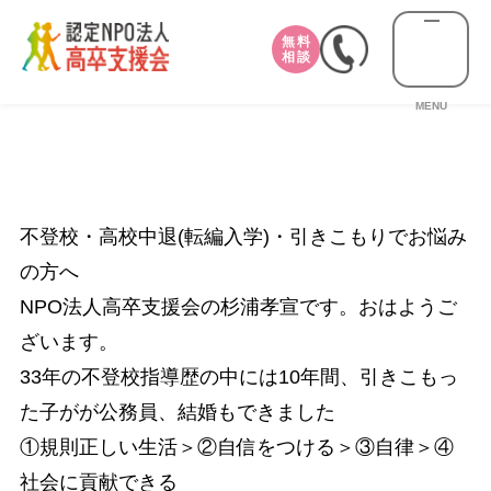
無料
相談
MENU
不登校・高校中退(転編入学)・引きこもりでお悩み
の方へ
NPO法人高卒支援会の杉浦孝宣です。おはようご
ざいます。
33年の不登校指導歴の中には10年間、引きこもっ
た子がが公務員、結婚もできました
①規則正しい生活＞②自信をつける＞③自律＞④
社会に貢献できる